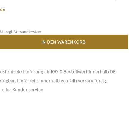
ßen
St. zzgl. Versandkosten
 Anzahl: Gib den gewünschten Wert ein 
IN DEN WARENKORB
ostenfreie Lieferung ab 100 € Bestellwert innerhalb DE
rfügbar, Lieferzeit: Innerhalb von 24h versandfertig.
neller Kundenservice