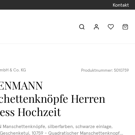
Kontakt
mbH & Co. KG
Produktnummer:
5010759
DENMANN
hettenknöpfe Herren
ess Hochzeit
anschettenknöpfe, silberfarben, schwarze einlage,
 Geschenketui, 10759 - Quadratischer Manschettenknopf...