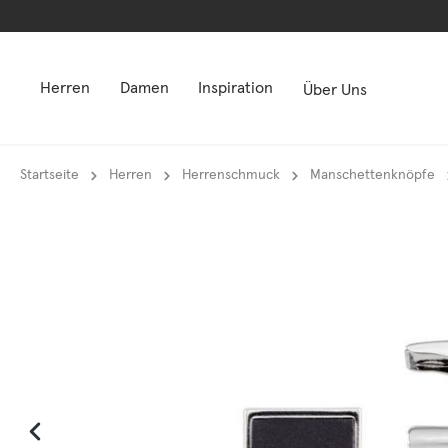
springen
springen
Zur Hauptnavigation springen
Zur Hauptnavigation springen
Herren
Damen
Inspiration
Über Uns
Startseite
Herren
Herrenschmuck
Manschettenknöpfe