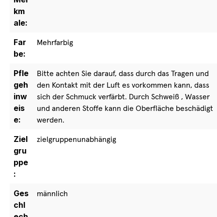
km
ale:
Far
Mehrfarbig
be:
Pfle
Bitte achten Sie darauf, dass durch das Tragen und
geh
den Kontakt mit der Luft es vorkommen kann, dass
inw
sich der Schmuck verfärbt. Durch Schweiß , Wasser
eis
und anderen Stoffe kann die Oberfläche beschädigt
e:
werden.
Ziel
zielgruppenunabhängig
gru
ppe
:
Ges
männlich
chl
ech