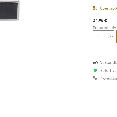
Übergrö
34,95 €
Preise inkl. Mw
Produkt
Versandk
Sofort ve
Professio