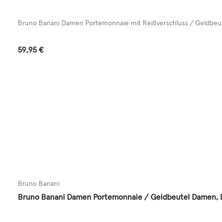
Bruno Banani Damen Portemonnaie mit Reißverschluss / Geldbeute
Regulärer Preis:
59,95 €
Bruno Banani
Bruno Banani Damen Portemonnaie / Geldbeutel Damen, Da