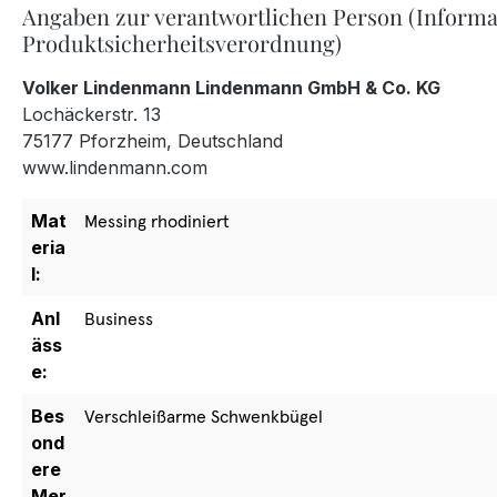
Angaben zur verantwortlichen Person (Informa
Produktsicherheitsverordnung)
Volker Lindenmann Lindenmann GmbH & Co. KG
Lochäckerstr. 13
75177 Pforzheim, Deutschland
www.lindenmann.com
Mat
Messing rhodiniert
eria
l:
Anl
Business
äss
e:
Bes
Verschleißarme Schwenkbügel
ond
ere
Mer