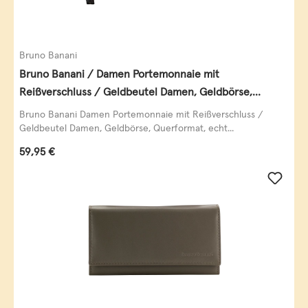
Bruno Banani
Bruno Banani / Damen Portemonnaie mit
Reißverschluss / Geldbeutel Damen, Geldbörse,
Querformat, echt Leder, black/white/red
Bruno Banani Damen Portemonnaie mit Reißverschluss /
Geldbeutel Damen, Geldbörse, Querformat, echt...
Regulärer Preis:
59,95 €