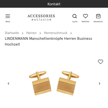
Kontakt
alt springen
alt springen
Menü
Suche
Merkliste
Warenkorb
Startseite
Herren
Herrenschmuck
LINDENMANN Manschettenknöpfe Herren Business
Hochzeit