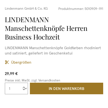
Lindenmann GmbH & Co. KG
Produktnummer:
5010909-191
LINDENMANN
Manschettenknöpfe Herren
Business Hochzeit
LINDENMANN Manschettenknöpfe Goldfarben rhodiniert
und satiniert, geliefert im Geschenketui
Übergrößen
29,99 €
Preise inkl. MwSt. zzgl. Versandkosten
Produkt Anzahl: Gib den gewünschten We
IN DEN WARENKORB