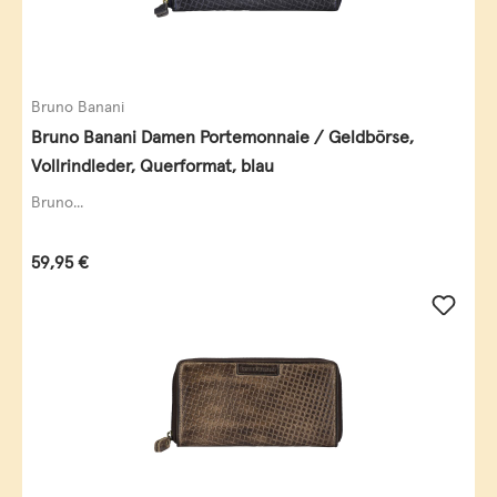
Bruno Banani
Bruno Banani Damen Portemonnaie / Geldbörse,
Vollrindleder, Querformat, blau
Bruno...
Regulärer Preis:
59,95 €