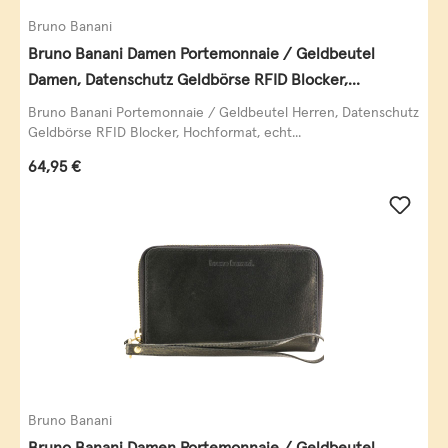
Bruno Banani
Bruno Banani Damen Portemonnaie / Geldbeutel
Damen, Datenschutz Geldbörse RFID Blocker,
Querformat, echt Leder, taupe
Bruno Banani Portemonnaie / Geldbeutel Herren, Datenschutz
Geldbörse RFID Blocker, Hochformat, echt...
Regulärer Preis:
64,95 €
Bruno Banani
Bruno Banani Damen Portemonnaie / Geldbeutel