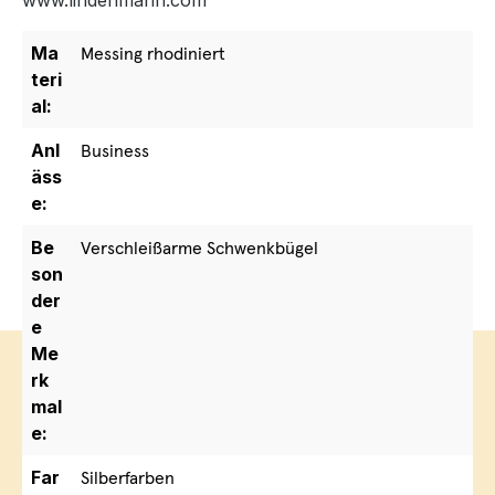
www.lindenmann.com
Ma
Messing rhodiniert
teri
al:
Anl
Business
äss
e:
Be
Verschleißarme Schwenkbügel
son
der
e
Me
rk
mal
e:
Far
Silberfarben