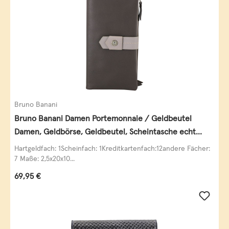
Bruno Banani
Bruno Banani Damen Portemonnaie / Geldbeutel
Damen, Geldbörse, Geldbeutel, Scheintasche echt
Leder
Hartgeldfach: 1Scheinfach: 1Kreditkartenfach:12andere Fächer:
7 Maße: 2,5x20x10...
Regulärer Preis:
69,95 €