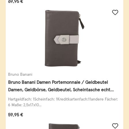
Regulärer Preis:
69,95 €
Bruno Banani
Bruno Banani Damen Portemonnaie / Geldbeutel
Damen, Geldbörse, Geldbeutel, Scheintasche echt
Leder
Hartgeldfach: 1Scheinfach: 1Kreditkartenfach:11andere Fächer:
6 Maße: 2,5x17x10...
Regulärer Preis:
59,95 €