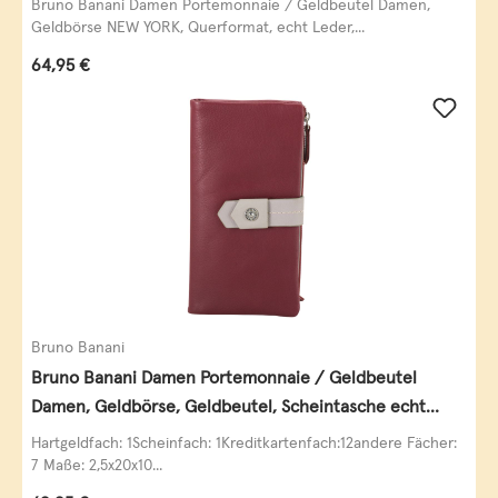
Bruno Banani Damen Portemonnaie / Geldbeutel Damen,
Geldbörse NEW YORK, Querformat, echt Leder,...
Regulärer Preis:
64,95 €
Bruno Banani
Bruno Banani Damen Portemonnaie / Geldbeutel
Damen, Geldbörse, Geldbeutel, Scheintasche echt
Leder
Hartgeldfach: 1Scheinfach: 1Kreditkartenfach:12andere Fächer:
7 Maße: 2,5x20x10...