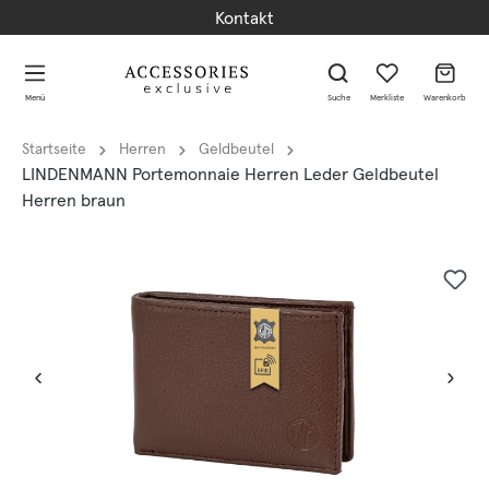
Kontakt
alt springen
alt springen
Menü
Suche
Merkliste
Warenkorb
Startseite
Herren
Geldbeutel
LINDENMANN Portemonnaie Herren Leder Geldbeutel
Herren braun