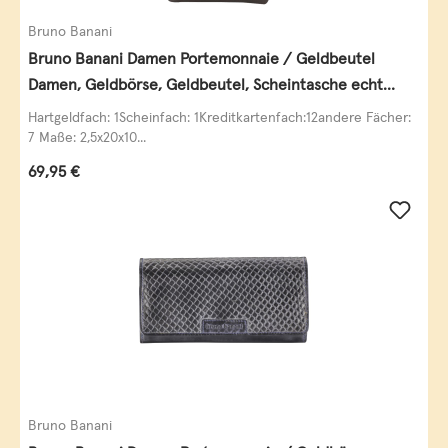
Bruno Banani
Bruno Banani Damen Portemonnaie / Geldbeutel
Damen, Geldbörse, Geldbeutel, Scheintasche echt
Leder
Hartgeldfach: 1Scheinfach: 1Kreditkartenfach:12andere Fächer:
7 Maße: 2,5x20x10...
Regulärer Preis:
69,95 €
Bruno Banani