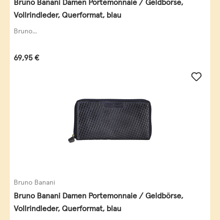
Bruno Banani Damen Portemonnaie / Geldbörse,
Vollrindleder, Querformat, blau
Bruno...
Regulärer Preis:
69,95 €
Bruno Banani
Bruno Banani Damen Portemonnaie / Geldbörse,
Vollrindleder, Querformat, blau