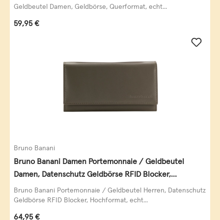
Geldbeutel Damen, Geldbörse, Querformat, echt...
Regulärer Preis:
59,95 €
Bruno Banani
Bruno Banani Damen Portemonnaie / Geldbeutel
Damen, Datenschutz Geldbörse RFID Blocker,
Querformat, echt Leder, taupe
Bruno Banani Portemonnaie / Geldbeutel Herren, Datenschutz
Geldbörse RFID Blocker, Hochformat, echt...
Regulärer Preis:
64,95 €