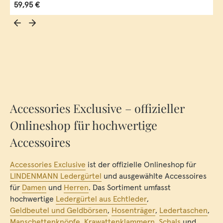
Regulärer Preis:
59,95 €
Accessories Exclusive – offizieller
Onlineshop für hochwertige
Accessoires
Accessories Exclusive
ist der offizielle Onlineshop für
LINDENMANN Ledergürtel
und ausgewählte Accessoires
für
Damen
und
Herren
. Das Sortiment umfasst
hochwertige
Ledergürtel aus Echtleder
,
Geldbeutel und Geldbörsen
,
Hosenträger
,
Ledertaschen
,
Manschettenknöpfe
,
Krawattenklammern
,
Schals
und