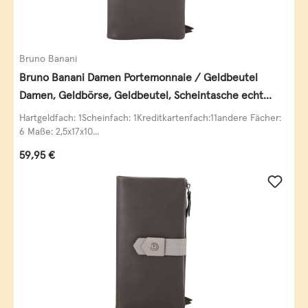
Bruno Banani
Bruno Banani Damen Portemonnaie / Geldbeutel
Damen, Geldbörse, Geldbeutel, Scheintasche echt
Leder
Hartgeldfach: 1Scheinfach: 1Kreditkartenfach:11andere Fächer:
6 Maße: 2,5x17x10...
Regulärer Preis:
59,95 €