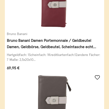
Bruno Banani
Bruno Banani Damen Portemonnaie / Geldbeutel
Damen, Geldbörse, Geldbeutel, Scheintasche echt
Leder
Hartgeldfach: 1Scheinfach: 1Kreditkartenfach:12andere Fächer:
7 Maße: 2,5x20x10...
Regulärer Preis:
69,95 €