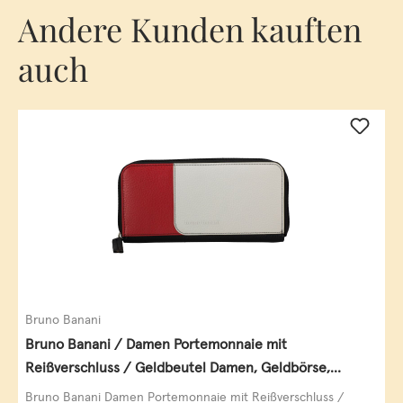
Andere Kunden kauften
auch
Bruno Banani
Bruno Banani / Damen Portemonnaie mit
Reißverschluss / Geldbeutel Damen, Geldbörse,
Querformat, echt Leder, black/white/red
Bruno Banani Damen Portemonnaie mit Reißverschluss /