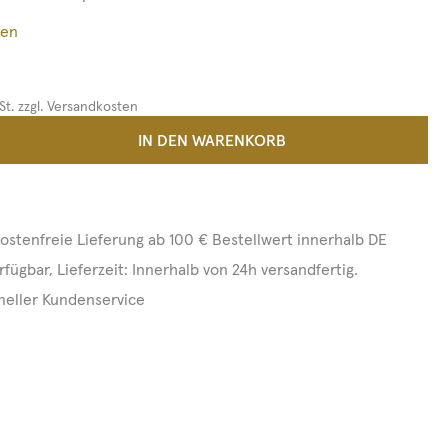
ßen
St. zzgl. Versandkosten
 Anzahl: Gib den gewünschten Wert ein 
IN DEN WARENKORB
ostenfreie Lieferung ab 100 € Bestellwert innerhalb DE
rfügbar, Lieferzeit: Innerhalb von 24h versandfertig.
neller Kundenservice