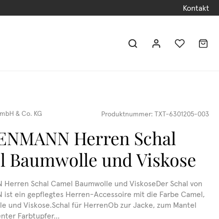
Kontakt
mbH & Co. KG
Produktnummer:
TXT-6301205-003
ENMANN Herren Schal
 Baumwolle und Viskose
Herren Schal Camel Baumwolle und ViskoseDer Schal von
st ein gepflegtes Herren-Accessoire mit die Farbe Camel,
e und Viskose.Schal für HerrenOb zur Jacke, zum Mantel
nter Farbtupfer...