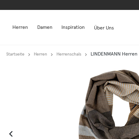
springen
springen
Zur Hauptnavigation springen
Zur Hauptnavigation springen
Herren
Damen
Inspiration
Über Uns
LINDENMANN Herren S
Startseite
Herren
Herrenschals