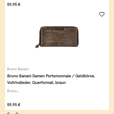
Regulärer Preis:
59,95 €
Bruno Banani
Bruno Banani Damen Portemonnaie / Geldbörse,
Vollrindleder, Querformat, braun
Bruno...
Regulärer Preis:
59,95 €