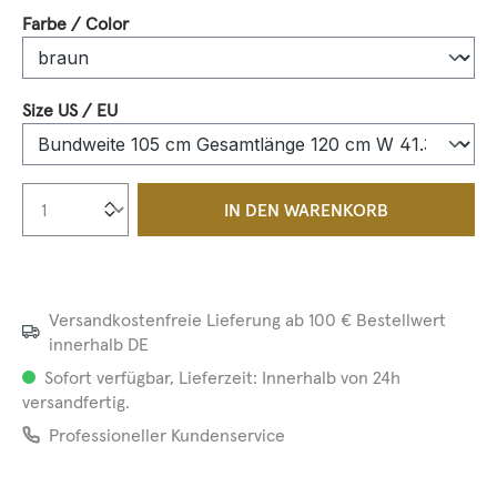
auswählen
Farbe / Color
auswählen
Size US / EU
Produkt Anzahl: Gib den gewünschten We
IN DEN WARENKORB
Versandkostenfreie Lieferung ab 100 € Bestellwert
innerhalb DE
Sofort verfügbar, Lieferzeit: Innerhalb von 24h
versandfertig.
Professioneller Kundenservice