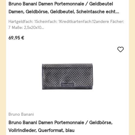
Bruno Banani Damen Portemonnaie / Geldbeutel
Damen, Geldbörse, Geldbeutel, Scheintasche echt
Leder
Hartgeldfach: 1Scheinfach: 1Kreditkartenfach:12andere Fächer:
7 Maße: 2,5x20x10...
Regulärer Preis:
69,95 €
Bruno Banani
Bruno Banani Damen Portemonnaie / Geldbörse,
Vollrindleder, Querformat, blau