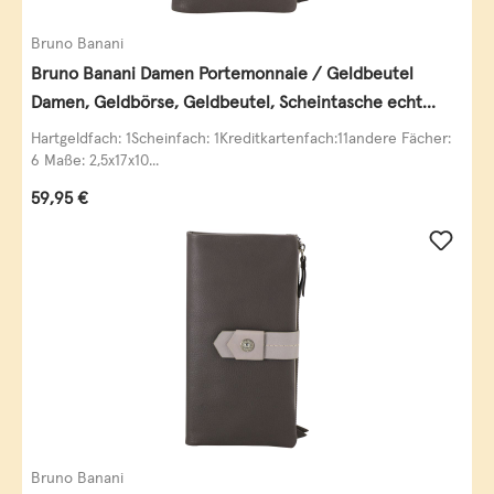
Bruno Banani
Bruno Banani Damen Portemonnaie / Geldbeutel
Damen, Geldbörse, Geldbeutel, Scheintasche echt
Leder
Hartgeldfach: 1Scheinfach: 1Kreditkartenfach:11andere Fächer:
6 Maße: 2,5x17x10...
Regulärer Preis:
59,95 €
Bruno Banani