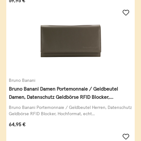
59,95 €
Bruno Banani
Bruno Banani Damen Portemonnaie / Geldbeutel
Damen, Datenschutz Geldbörse RFID Blocker,
Querformat, echt Leder, taupe
Bruno Banani Portemonnaie / Geldbeutel Herren, Datenschutz
Geldbörse RFID Blocker, Hochformat, echt...
Regulärer Preis:
64,95 €