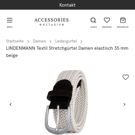
Kontakt
alt springen
alt springen
Menü
Suche
Merkliste
Warenkorb
Startseite
Damen
Ledergürtel
LINDENMANN Textil Stretchgürtel Damen elastisch 35 mm
beige