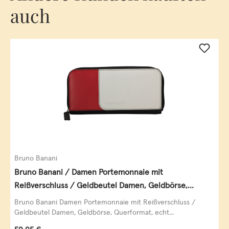
auch
Bruno Banani
Bruno Banani / Damen Portemonnaie mit
Reißverschluss / Geldbeutel Damen, Geldbörse,
Querformat, echt Leder, black/white/red
Bruno Banani Damen Portemonnaie mit Reißverschluss /
Geldbeutel Damen, Geldbörse, Querformat, echt...
Regulärer Preis: