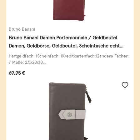
Bruno Banani
Bruno Banani Damen Portemonnaie / Geldbeutel
Damen, Geldbörse, Geldbeutel, Scheintasche echt
Leder
Hartgeldfach: 1Scheinfach: 1Kreditkartenfach:12andere Fächer:
7 Maße: 2,5x20x10...
Regulärer Preis:
69,95 €