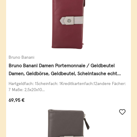
Bruno Banani
Bruno Banani Damen Portemonnaie / Geldbeutel
Damen, Geldbörse, Geldbeutel, Scheintasche echt
Leder
Hartgeldfach: 1Scheinfach: 1Kreditkartenfach:12andere Fächer:
7 Maße: 2,5x20x10...
Regulärer Preis:
69,95 €