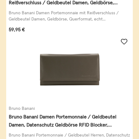
Reißverschluss / Geldbeutel Damen, Geldbörse,
Querformat, echt Leder, black/white/red
Bruno Banani Damen Portemonnaie mit Reißverschluss /
Geldbeutel Damen, Geldbörse, Querformat, echt...
Regulärer Preis:
59,95 €
Bruno Banani
Bruno Banani Damen Portemonnaie / Geldbeutel
Damen, Datenschutz Geldbörse RFID Blocker,
Querformat, echt Leder, taupe
Bruno Banani Portemonnaie / Geldbeutel Herren, Datenschutz