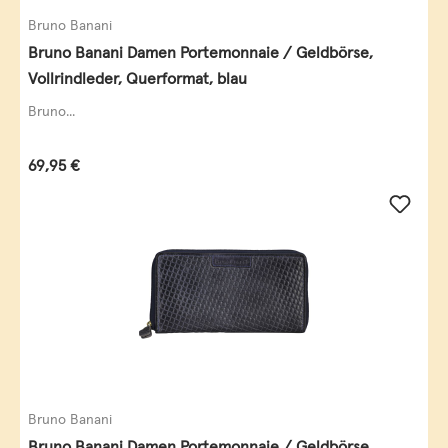
Bruno Banani
Bruno Banani Damen Portemonnaie / Geldbörse,
Vollrindleder, Querformat, blau
Bruno...
Regulärer Preis:
69,95 €
Bruno Banani
Bruno Banani Damen Portemonnaie / Geldbörse,