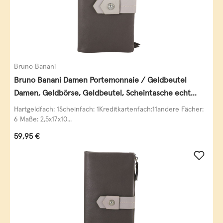
Bruno Banani
Bruno Banani Damen Portemonnaie / Geldbeutel
Damen, Geldbörse, Geldbeutel, Scheintasche echt
Leder
Hartgeldfach: 1Scheinfach: 1Kreditkartenfach:11andere Fächer:
6 Maße: 2,5x17x10...
Regulärer Preis:
59,95 €