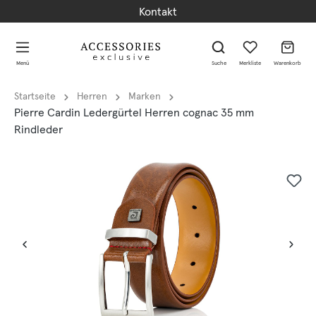
Kontakt
alt springen
alt springen
Menü
Suche
Merkliste
Warenkorb
Startseite
Herren
Marken
Pierre Cardin Ledergürtel Herren cognac 35 mm
Rindleder