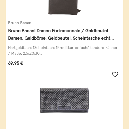
Bruno Banani
Bruno Banani Damen Portemonnaie / Geldbeutel
Damen, Geldbörse, Geldbeutel, Scheintasche echt
Leder
Hartgeldfach: 1Scheinfach: 1Kreditkartenfach:12andere Fächer:
7 Maße: 2,5x20x10...
Regulärer Preis:
69,95 €