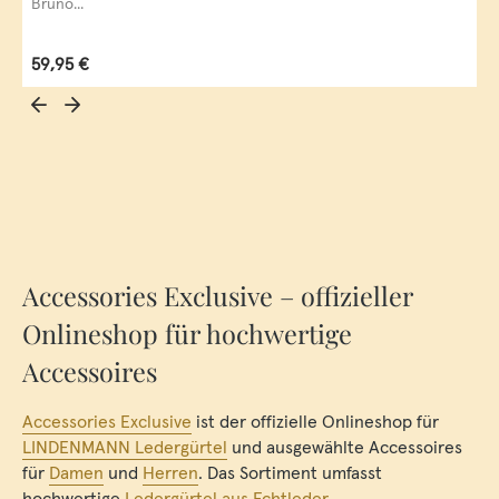
Bruno...
Regulärer Preis:
59,95 €
Accessories Exclusive – offizieller
Onlineshop für hochwertige
Accessoires
Accessories Exclusive
ist der offizielle Onlineshop für
LINDENMANN Ledergürtel
und ausgewählte Accessoires
für
Damen
und
Herren
. Das Sortiment umfasst
hochwertige
Ledergürtel aus Echtleder
,