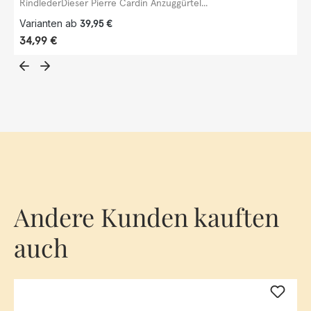
RindlederDieser Pierre Cardin Anzuggürtel...
Varianten ab
39,95 €
Regulärer Preis:
34,99 €
Andere Kunden kauften
auch