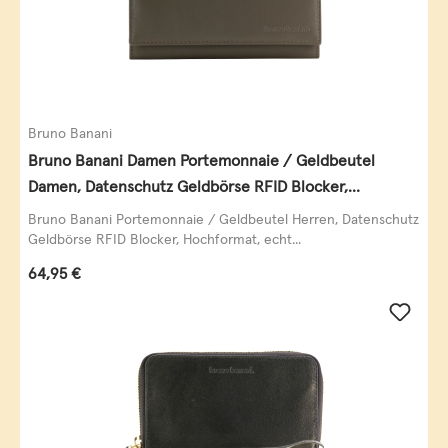
Bruno Banani
Bruno Banani Damen Portemonnaie / Geldbeutel
Damen, Datenschutz Geldbörse RFID Blocker,
Querformat, echt Leder, taupe
Bruno Banani Portemonnaie / Geldbeutel Herren, Datenschutz
Geldbörse RFID Blocker, Hochformat, echt...
Regulärer Preis:
64,95 €