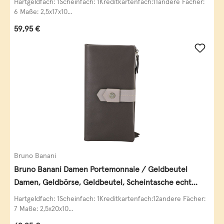
Hartgeldfach: 1Scheinfach: 1Kreditkartenfach:11andere Fächer:
6 Maße: 2,5x17x10...
Regulärer Preis:
59,95 €
Bruno Banani
Bruno Banani Damen Portemonnaie / Geldbeutel
Damen, Geldbörse, Geldbeutel, Scheintasche echt
Leder
Hartgeldfach: 1Scheinfach: 1Kreditkartenfach:12andere Fächer:
7 Maße: 2,5x20x10...