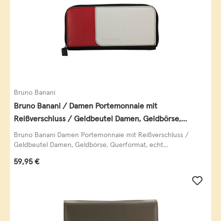
Bruno Banani
Bruno Banani / Damen Portemonnaie mit
Reißverschluss / Geldbeutel Damen, Geldbörse,
Querformat, echt Leder, black/white/red
Bruno Banani Damen Portemonnaie mit Reißverschluss /
Geldbeutel Damen, Geldbörse, Querformat, echt...
Regulärer Preis:
59,95 €