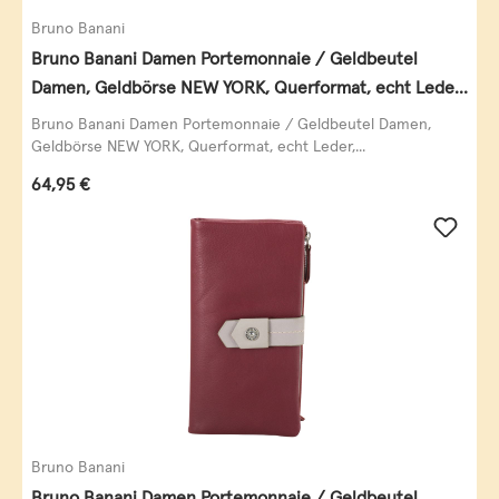
Bruno Banani
Bruno Banani Damen Portemonnaie / Geldbeutel
Damen, Geldbörse NEW YORK, Querformat, echt Leder,
schwarz
Bruno Banani Damen Portemonnaie / Geldbeutel Damen,
Geldbörse NEW YORK, Querformat, echt Leder,...
Regulärer Preis:
64,95 €
Bruno Banani
Bruno Banani Damen Portemonnaie / Geldbeutel