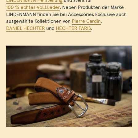
LINDENMANN Herstellung
und steht für
100 % echtes VoLLLeder
. Neben Produkten der Marke
LINDENMANN finden Sie bei Accessories Exclusive auch
ausgewählte Kollektionen von
Pierre Cardin
,
DANIEL HECHTER
und
HECHTER PARIS
.