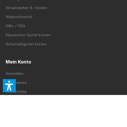
Versandarten & -kosten
Widerrufsrecht
Hilfe / FAQ
Klassischen Gürtel kürzen
Automatikgürtel kürzen
Mein Konto
Anmelden
Registrieren
Wunschliste
Cookie Einstellungen
Unternehmen