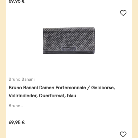
Regulärer Preis:
69,95 €
Bruno Banani
Bruno Banani Damen Portemonnaie / Geldbörse,
Vollrindleder, Querformat, blau
Bruno...
Regulärer Preis:
69,95 €