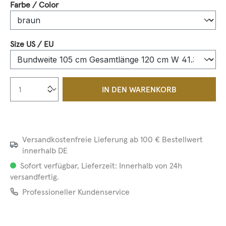
auswählen
Farbe / Color
auswählen
Size US / EU
Produkt Anzahl: Gib den gewünschten We
IN DEN WARENKORB
Versandkostenfreie Lieferung ab 100 € Bestellwert
innerhalb DE
Sofort verfügbar, Lieferzeit: Innerhalb von 24h
versandfertig.
Professioneller Kundenservice