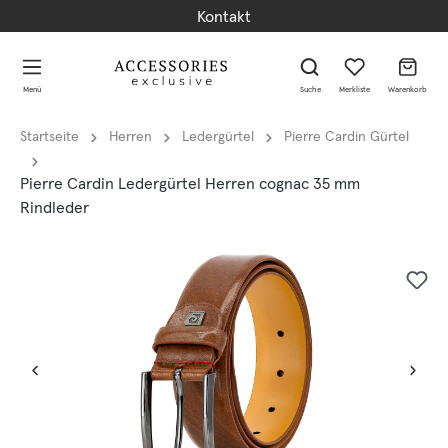
Kontakt
alt springen
alt springen
Menü
Suche
Merkliste
Warenkorb
Startseite
Herren
Ledergürtel
Pierre Cardin Gürtel
Pierre Cardin Ledergürtel Herren cognac 35 mm
Rindleder