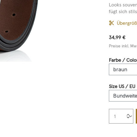
Looks souver
fügt sich stils
Übergrö
34,99 €
Preise inkl. Mw
Farbe / Colo
Size US / EU
Produkt