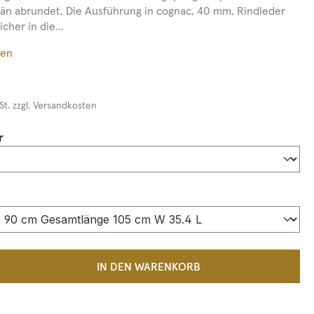
än abrundet. Die Ausführung in cognac, 40 mm, Rindleder
icher in die...
ßen
St. zzgl. Versandkosten
auswählen
r
auswählen
 Anzahl: Gib den gewünschten Wert ein 
IN DEN WARENKORB