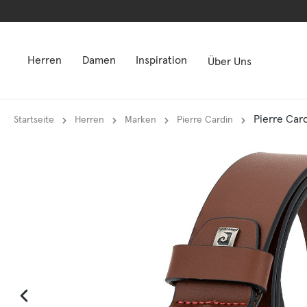
springen
springen
Zur Hauptnavigation springen
Zur Hauptnavigation springen
Herren
Damen
Inspiration
Über Uns
Pierre Car
Startseite
Herren
Marken
Pierre Cardin