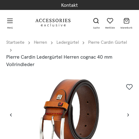
Kontakt
alt springen
alt springen
Menü
Suche
Merkliste
Warenkorb
Startseite
Herren
Ledergürtel
Pierre Cardin Gürtel
Pierre Cardin Ledergürtel Herren cognac 40 mm
Vollrindleder