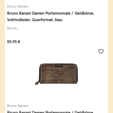
Bruno Banani
Bruno Banani Damen Portemonnaie / Geldbörse,
Vollrindleder, Querformat, blau
Bruno...
Regulärer Preis:
59,95 €
Bruno Banani
Bruno Banani Damen Portemonnaie / Geldbörse,