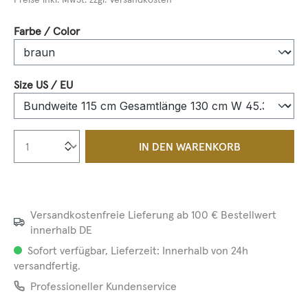
auswählen
Farbe / Color
auswählen
Size US / EU
Produkt Anzahl: Gib den gewünschten We
IN DEN WARENKORB
Versandkostenfreie Lieferung ab 100 € Bestellwert
innerhalb DE
Sofort verfügbar, Lieferzeit: Innerhalb von 24h
versandfertig.
Professioneller Kundenservice