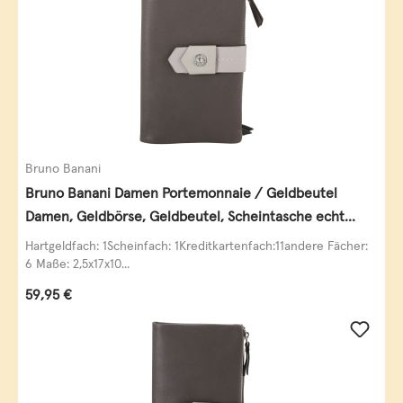
Bruno Banani
Bruno Banani Damen Portemonnaie / Geldbeutel
Damen, Geldbörse, Geldbeutel, Scheintasche echt
Leder
Hartgeldfach: 1Scheinfach: 1Kreditkartenfach:11andere Fächer:
6 Maße: 2,5x17x10...
Regulärer Preis:
59,95 €