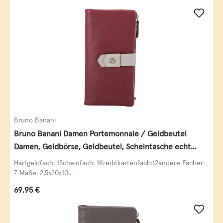
Bruno Banani
Bruno Banani Damen Portemonnaie / Geldbeutel
Damen, Geldbörse, Geldbeutel, Scheintasche echt
Leder
Hartgeldfach: 1Scheinfach: 1Kreditkartenfach:12andere Fächer:
7 Maße: 2,5x20x10...
Regulärer Preis:
69,95 €