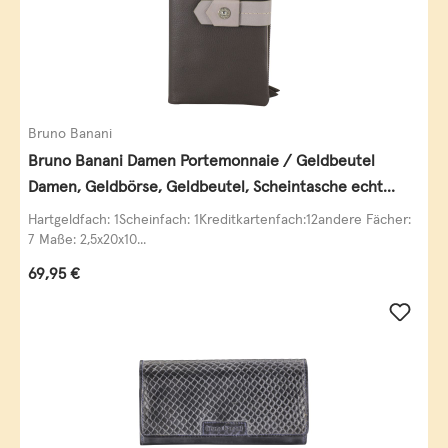
Bruno Banani
Bruno Banani Damen Portemonnaie / Geldbeutel
Damen, Geldbörse, Geldbeutel, Scheintasche echt
Leder
Hartgeldfach: 1Scheinfach: 1Kreditkartenfach:12andere Fächer:
7 Maße: 2,5x20x10...
Regulärer Preis:
69,95 €