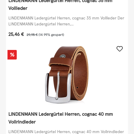
LINDENMANN Ledergürtel Herren, cognac 35 mm
Vollleder
LINDENMANN Ledergürtel Herren, cognac 35 mm Vollleder Der
LINDENMANN Ledergürtel Herren,...
Verkaufspreis:
25,46 €
Regulärer Preis:
29,95 €
(14.99% gespart)
Rabatt
%
LINDENMANN Ledergürtel Herren, cognac 40 mm
Vollrindleder
LINDENMANN Ledergürtel Herren, cognac 40 mm Vollrindleder