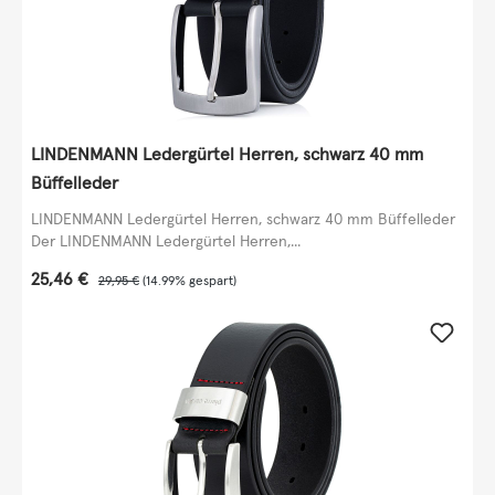
LINDENMANN Ledergürtel Herren, schwarz 40 mm
Büffelleder
LINDENMANN Ledergürtel Herren, schwarz 40 mm Büffelleder
Der LINDENMANN Ledergürtel Herren,...
Verkaufspreis:
25,46 €
Regulärer Preis:
29,95 €
(14.99% gespart)