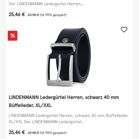
Der LINDENMANN Ledergürtel Herren,...
Verkaufspreis:
25,46 €
Regulärer Preis:
29,95 €
(14.99% gespart)
Rabatt
%
LINDENMANN Ledergürtel Herren, schwarz 40 mm
Büffelleder, XL/XXL
LINDENMANN Ledergürtel Herren, schwarz 40 mm Büffelleder,
XL/XXL Der LINDENMANN Ledergürtel...
Verkaufspreis:
25,46 €
Regulärer Preis:
29,95 €
(14.99% gespart)