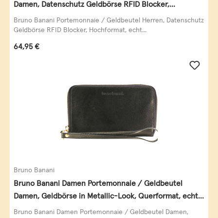
Damen, Datenschutz Geldbörse RFID Blocker,
Querformat, echt Leder, taupe
Bruno Banani Portemonnaie / Geldbeutel Herren, Datenschutz
Geldbörse RFID Blocker, Hochformat, echt...
Regulärer Preis:
64,95 €
Bruno Banani
Bruno Banani Damen Portemonnaie / Geldbeutel
Damen, Geldbörse in Metallic-Look, Querformat, echt
Leder, schwarz-gold
Bruno Banani Damen Portemonnaie / Geldbeutel Damen,