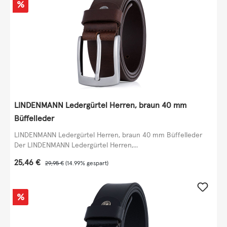
Rabatt
%
LINDENMANN Ledergürtel Herren, braun 40 mm
Büffelleder
LINDENMANN Ledergürtel Herren, braun 40 mm Büffelleder
Der LINDENMANN Ledergürtel Herren,...
Verkaufspreis:
25,46 €
Regulärer Preis:
29,95 €
(14.99% gespart)
Rabatt
%