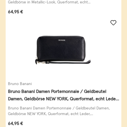
Geldbörse in Metallic-Look, Querformat, echt...
Regulärer Preis:
64,95 €
Bruno Banani
Bruno Banani Damen Portemonnaie / Geldbeutel
Damen, Geldbörse NEW YORK, Querformat, echt Leder,
schwarz
Bruno Banani Damen Portemonnaie / Geldbeutel Damen,
Geldbörse NEW YORK, Querformat, echt Leder,...
Regulärer Preis:
64,95 €