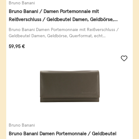
Bruno Banani
Bruno Banani / Damen Portemonnaie mit
Reißverschluss / Geldbeutel Damen, Geldbörse,
Querformat, echt Leder, black/white/red
Bruno Banani Damen Portemonnaie mit Reißverschluss /
Geldbeutel Damen, Geldbörse, Querformat, echt...
Regulärer Preis:
59,95 €
Bruno Banani
Bruno Banani Damen Portemonnaie / Geldbeutel