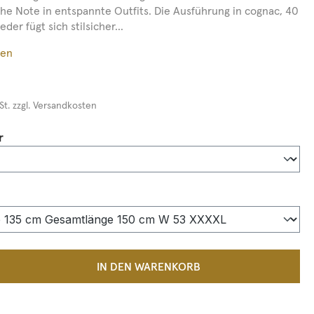
iche Note in entspannte Outfits. Die Ausführung in cognac, 40
der fügt sich stilsicher...
ßen
St. zzgl. Versandkosten
auswählen
r
auswählen
 Anzahl: Gib den gewünschten Wert ein 
IN DEN WARENKORB