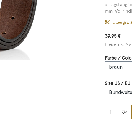
alltagstaugl
mm, Vollrindle
Übergrö
39,95 €
Preise inkl. Mw
Farbe / Colo
Size US / EU
Produkt