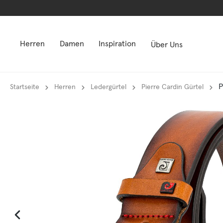
springen
springen
Zur Hauptnavigation springen
Zur Hauptnavigation springen
Herren
Damen
Inspiration
Über Uns
P
Startseite
Herren
Ledergürtel
Pierre Cardin Gürtel