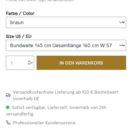
auswählen
Farbe / Color
auswählen
Size US / EU
Produkt Anzahl: Gib den gewünschten We
IN DEN WARENKORB
Versandkostenfreie Lieferung ab 100 € Bestellwert
innerhalb DE
Sofort verfügbar, Lieferzeit: Innerhalb von 24h
versandfertig.
Professioneller Kundenservice