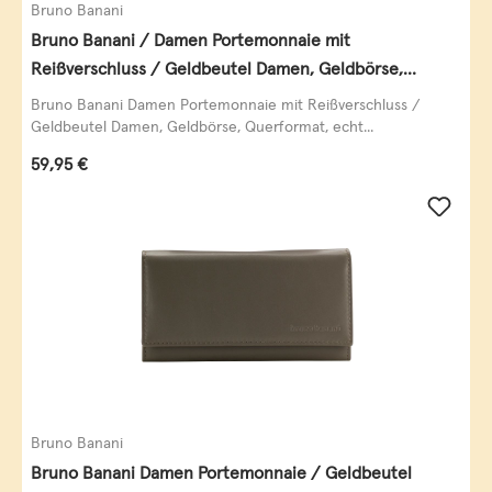
Bruno Banani
Bruno Banani / Damen Portemonnaie mit
Reißverschluss / Geldbeutel Damen, Geldbörse,
Querformat, echt Leder, black/white/red
Bruno Banani Damen Portemonnaie mit Reißverschluss /
Geldbeutel Damen, Geldbörse, Querformat, echt...
Regulärer Preis:
59,95 €
Bruno Banani
Bruno Banani Damen Portemonnaie / Geldbeutel