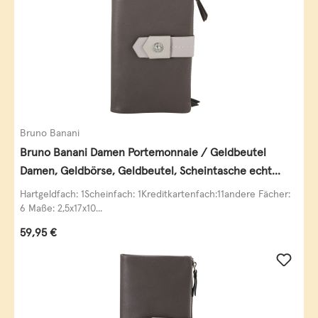
Bruno Banani
Bruno Banani Damen Portemonnaie / Geldbeutel
Damen, Geldbörse, Geldbeutel, Scheintasche echt
Leder
Hartgeldfach: 1Scheinfach: 1Kreditkartenfach:11andere Fächer:
6 Maße: 2,5x17x10...
Regulärer Preis:
59,95 €