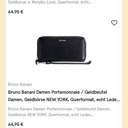
Geldbörse in Metallic-Look, Querformat, echt...
Regulärer Preis:
64,95 €
Bruno Banani
Bruno Banani Damen Portemonnaie / Geldbeutel
Damen, Geldbörse NEW YORK, Querformat, echt Leder,
schwarz
Bruno Banani Damen Portemonnaie / Geldbeutel Damen,
Geldbörse NEW YORK, Querformat, echt Leder,...
Regulärer Preis:
64,95 €