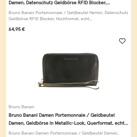
Damen, Datenschutz Geldbörse RFID Blocker,
Querformat, echt Leder, taupe
Bruno Banani Portemonnaie / Geldbeutel Herren, Datenschutz
Geldbörse RFID Blocker, Hochformat, echt...
Regulärer Preis:
64,95 €
Bruno Banani
Bruno Banani Damen Portemonnaie / Geldbeutel
Damen, Geldbörse in Metallic-Look, Querformat, echt
Leder, schwarz-gold
Bruno Banani Damen Portemonnaie / Geldbeutel Damen,