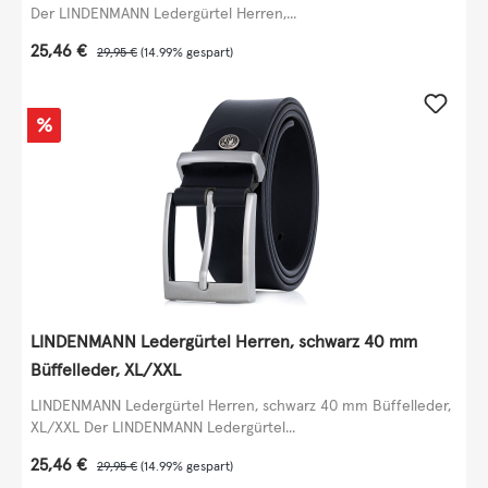
Der LINDENMANN Ledergürtel Herren,...
Verkaufspreis:
25,46 €
Regulärer Preis:
29,95 €
(14.99% gespart)
Rabatt
%
LINDENMANN Ledergürtel Herren, schwarz 40 mm
Büffelleder, XL/XXL
LINDENMANN Ledergürtel Herren, schwarz 40 mm Büffelleder,
XL/XXL Der LINDENMANN Ledergürtel...
Verkaufspreis:
25,46 €
Regulärer Preis:
29,95 €
(14.99% gespart)