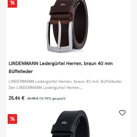
Rabatt
%
LINDENMANN Ledergürtel Herren, braun 40 mm
Büffelleder
LINDENMANN Ledergürtel Herren, braun 40 mm Büffelleder
Der LINDENMANN Ledergürtel Herren,...
Verkaufspreis:
25,46 €
Regulärer Preis:
29,95 €
(14.99% gespart)
Rabatt
%