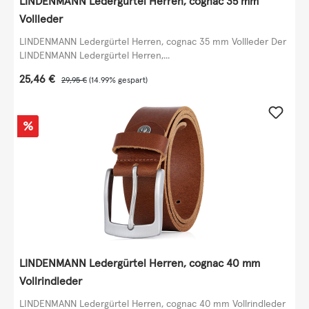
LINDENMANN Ledergürtel Herren, cognac 35 mm
Vollleder
LINDENMANN Ledergürtel Herren, cognac 35 mm Vollleder Der
LINDENMANN Ledergürtel Herren,...
Verkaufspreis:
25,46 €
Regulärer Preis:
29,95 €
(14.99% gespart)
Rabatt
%
LINDENMANN Ledergürtel Herren, cognac 40 mm
Vollrindleder
LINDENMANN Ledergürtel Herren, cognac 40 mm Vollrindleder