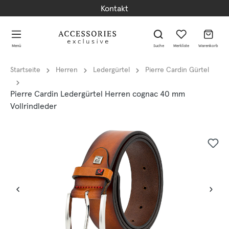
Kontakt
alt springen
alt springen
Menü
Suche
Merkliste
Warenkorb
Startseite
Herren
Ledergürtel
Pierre Cardin Gürtel
Pierre Cardin Ledergürtel Herren cognac 40 mm
Vollrindleder