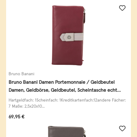
Bruno Banani
Bruno Banani Damen Portemonnaie / Geldbeutel
Damen, Geldbörse, Geldbeutel, Scheintasche echt
Leder
Hartgeldfach: 1Scheinfach: 1Kreditkartenfach:12andere Fächer:
7 Maße: 2,5x20x10...
Regulärer Preis:
69,95 €