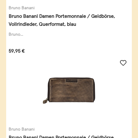
Bruno Banani
Bruno Banani Damen Portemonnaie / Geldbörse,
Vollrindleder, Querformat, blau
Bruno...
Regulärer Preis:
59,95 €
Bruno Banani
Bruno Banani Damen Portemonnaie / Geldbörse,