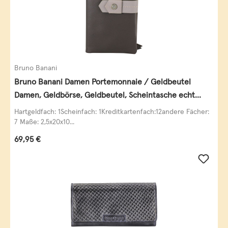
Bruno Banani
Bruno Banani Damen Portemonnaie / Geldbeutel
Damen, Geldbörse, Geldbeutel, Scheintasche echt
Leder
Hartgeldfach: 1Scheinfach: 1Kreditkartenfach:12andere Fächer:
7 Maße: 2,5x20x10...
Regulärer Preis:
69,95 €