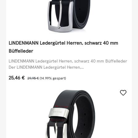
LINDENMANN Ledergürtel Herren, schwarz 40 mm
Büffelleder
LINDENMANN Ledergürtel Herren, schwarz 40 mm Büffelleder
Der LINDENMANN Ledergürtel Herren,...
Verkaufspreis:
25,46 €
Regulärer Preis:
29,95 €
(14.99% gespart)