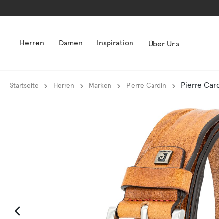
springen
springen
Zur Hauptnavigation springen
Zur Hauptnavigation springen
Herren
Damen
Inspiration
Über Uns
Pierre Car
Startseite
Herren
Marken
Pierre Cardin