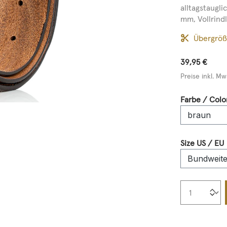
alltagstaugl
mm, Vollrindle
Übergrö
39,95 €
Preise inkl. Mw
Farbe / Colo
Size US / EU
Produkt