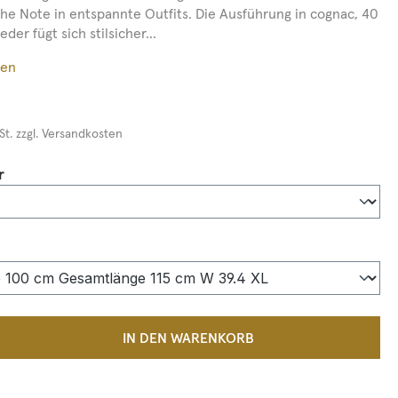
iche Note in entspannte Outfits. Die Ausführung in cognac, 40
der fügt sich stilsicher...
ßen
St. zzgl. Versandkosten
auswählen
r
auswählen
 Anzahl: Gib den gewünschten Wert ein 
IN DEN WARENKORB