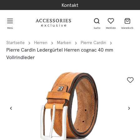
Kontakt
alt springen
alt springen
Menü
Suche
Merkliste
Warenkorb
Startseite
Herren
Marken
Pierre Cardin
Pierre Cardin Ledergürtel Herren cognac 40 mm
Vollrindleder