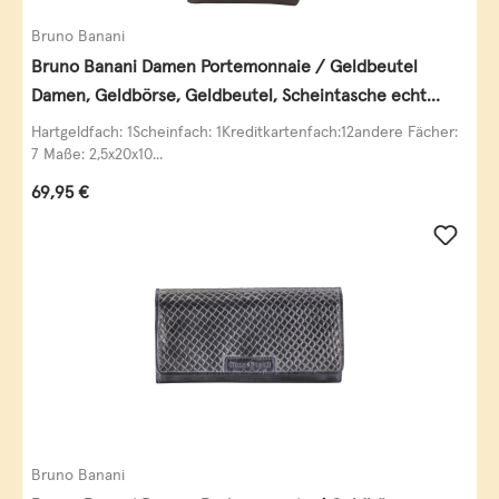
Bruno Banani
Bruno Banani Damen Portemonnaie / Geldbeutel
Damen, Geldbörse, Geldbeutel, Scheintasche echt
Leder
Hartgeldfach: 1Scheinfach: 1Kreditkartenfach:12andere Fächer:
7 Maße: 2,5x20x10...
Regulärer Preis:
69,95 €
Bruno Banani