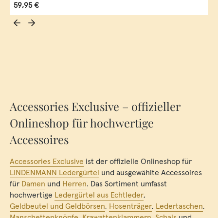
Regulärer Preis:
59,95 €
Accessories Exclusive – offizieller
Onlineshop für hochwertige
Accessoires
Accessories Exclusive
ist der offizielle Onlineshop für
LINDENMANN Ledergürtel
und ausgewählte Accessoires
für
Damen
und
Herren
. Das Sortiment umfasst
hochwertige
Ledergürtel aus Echtleder
,
Geldbeutel und Geldbörsen
,
Hosenträger
,
Ledertaschen
,
Manschettenknöpfe
,
Krawattenklammern
,
Schals
und