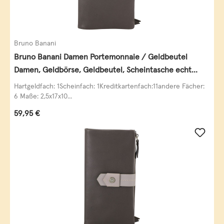
Bruno Banani
Bruno Banani Damen Portemonnaie / Geldbeutel
Damen, Geldbörse, Geldbeutel, Scheintasche echt
Leder
Hartgeldfach: 1Scheinfach: 1Kreditkartenfach:11andere Fächer:
6 Maße: 2,5x17x10...
Regulärer Preis:
59,95 €