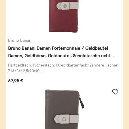
Bruno Banani
Bruno Banani Damen Portemonnaie / Geldbeutel
Damen, Geldbörse, Geldbeutel, Scheintasche echt
Leder
Hartgeldfach: 1Scheinfach: 1Kreditkartenfach:12andere Fächer:
7 Maße: 2,5x20x10...
Regulärer Preis:
69,95 €