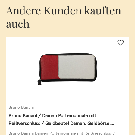
Andere Kunden kauften
auch
Bruno Banani
Bruno Banani / Damen Portemonnaie mit
Reißverschluss / Geldbeutel Damen, Geldbörse,
Querformat, echt Leder, black/white/red
Bruno Banani Damen Portemonnaie mit Reißverschluss /