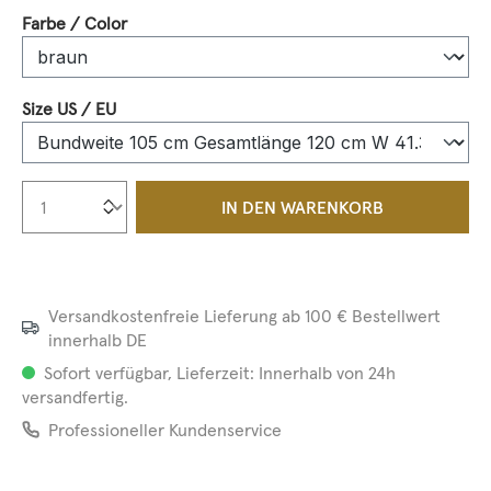
auswählen
Farbe / Color
auswählen
Size US / EU
Produkt Anzahl: Gib den gewünschten We
IN DEN WARENKORB
Versandkostenfreie Lieferung ab 100 € Bestellwert
innerhalb DE
Sofort verfügbar, Lieferzeit: Innerhalb von 24h
versandfertig.
Professioneller Kundenservice