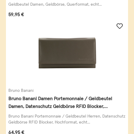
Geldbeutel Damen, Geldbörse, Querformat, echt...
Regulärer Preis:
59,95 €
Bruno Banani
Bruno Banani Damen Portemonnaie / Geldbeutel
Damen, Datenschutz Geldbörse RFID Blocker,
Querformat, echt Leder, taupe
Bruno Banani Portemonnaie / Geldbeutel Herren, Datenschutz
Geldbörse RFID Blocker, Hochformat, echt...
Regulärer Preis:
64,95 €