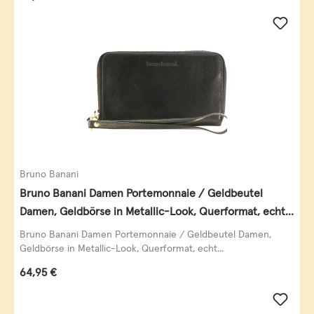
Bruno Banani
Bruno Banani Damen Portemonnaie / Geldbeutel
Damen, Geldbörse in Metallic-Look, Querformat, echt
Leder, schwarz-gold
Bruno Banani Damen Portemonnaie / Geldbeutel Damen,
Geldbörse in Metallic-Look, Querformat, echt...
Regulärer Preis:
64,95 €