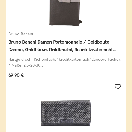
Bruno Banani
Bruno Banani Damen Portemonnaie / Geldbeutel
Damen, Geldbörse, Geldbeutel, Scheintasche echt
Leder
Hartgeldfach: 1Scheinfach: 1Kreditkartenfach:12andere Fächer:
7 Maße: 2,5x20x10...
Regulärer Preis:
69,95 €