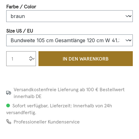
auswählen
Farbe / Color
auswählen
Size US / EU
Produkt Anzahl: Gib den gewünschten We
IN DEN WARENKORB
Versandkostenfreie Lieferung ab 100 € Bestellwert
innerhalb DE
Sofort verfügbar, Lieferzeit: Innerhalb von 24h
versandfertig.
Professioneller Kundenservice