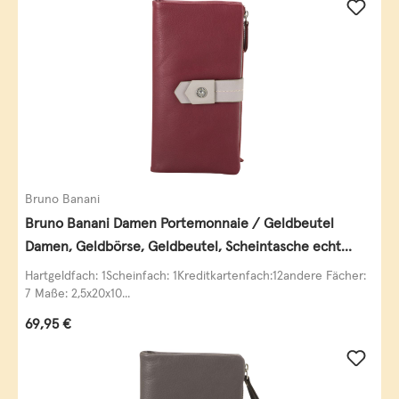
Bruno Banani
Bruno Banani Damen Portemonnaie / Geldbeutel
Damen, Geldbörse, Geldbeutel, Scheintasche echt
Leder
Hartgeldfach: 1Scheinfach: 1Kreditkartenfach:12andere Fächer:
7 Maße: 2,5x20x10...
Regulärer Preis:
69,95 €