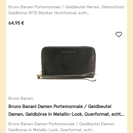
Querformat, echt Leder, taupe
Bruno Banani Portemonnaie / Geldbeutel Herren, Datenschutz
Geldbörse RFID Blocker, Hochformat, echt...
Regulärer Preis:
64,95 €
Bruno Banani
Bruno Banani Damen Portemonnaie / Geldbeutel
Damen, Geldbörse in Metallic-Look, Querformat, echt
Leder, schwarz-gold
Bruno Banani Damen Portemonnaie / Geldbeutel Damen,
Geldbörse in Metallic-Look, Querformat, echt...