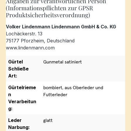
Angaben zur verantwortlichen Person
(Informationspflichten zur GPSR
Produktsicherheitsverordnung)
Volker Lindenmann Lindenmann GmbH & Co. KG
Lochäckerstr. 13
75177 Pforzheim, Deutschland
www.lindenmann.com
Gürtel
Gunmetal satiniert
Schließe
Art:
Gürtelrieme
bombiert, aus Oberleder und
n
Futterleder
Verarbeitun
g:
Leder
glatt
Narbung: