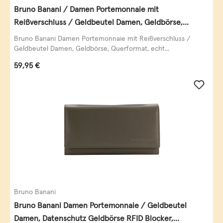
Bruno Banani / Damen Portemonnaie mit
Reißverschluss / Geldbeutel Damen, Geldbörse,
Querformat, echt Leder, black/white/red
Bruno Banani Damen Portemonnaie mit Reißverschluss /
Geldbeutel Damen, Geldbörse, Querformat, echt...
Regulärer Preis:
59,95 €
Bruno Banani
Bruno Banani Damen Portemonnaie / Geldbeutel
Damen, Datenschutz Geldbörse RFID Blocker,