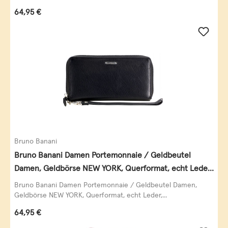
Regulärer Preis:
64,95 €
Bruno Banani
Bruno Banani Damen Portemonnaie / Geldbeutel
Damen, Geldbörse NEW YORK, Querformat, echt Leder,
schwarz
Bruno Banani Damen Portemonnaie / Geldbeutel Damen,
Geldbörse NEW YORK, Querformat, echt Leder,...
Regulärer Preis:
64,95 €