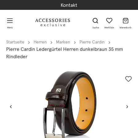
Kontakt
alt springen
alt springen
Menü
Suche
Merkliste
Warenkorb
Startseite
Herren
Marken
Pierre Cardin
Pierre Cardin Ledergürtel Herren dunkelbraun 35 mm
Rindleder