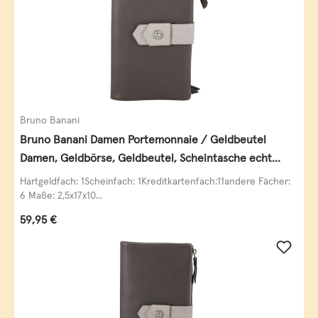
Bruno Banani
Bruno Banani Damen Portemonnaie / Geldbeutel
Damen, Geldbörse, Geldbeutel, Scheintasche echt
Leder
Hartgeldfach: 1Scheinfach: 1Kreditkartenfach:11andere Fächer:
6 Maße: 2,5x17x10...
Regulärer Preis:
59,95 €