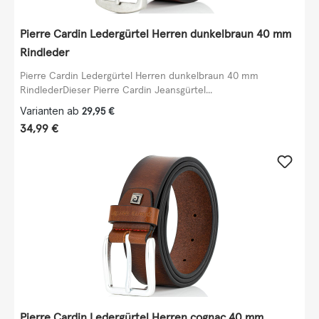
Pierre Cardin Ledergürtel Herren dunkelbraun 40 mm
Rindleder
Pierre Cardin Ledergürtel Herren dunkelbraun 40 mm
RindlederDieser Pierre Cardin Jeansgürtel...
Varianten ab
29,95 €
Regulärer Preis:
34,99 €
Pierre Cardin Ledergürtel Herren cognac 40 mm