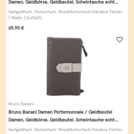
Damen, Geldbörse, Geldbeutel, Scheintasche echt
Leder
Hartgeldfach: 1Scheinfach: 1Kreditkartenfach:12andere Fächer:
7 Maße: 2,5x20x10...
Regulärer Preis:
69,95 €
Bruno Banani
Bruno Banani Damen Portemonnaie / Geldbeutel
Damen, Geldbörse, Geldbeutel, Scheintasche echt
Leder
Hartgeldfach: 1Scheinfach: 1Kreditkartenfach:11andere Fächer: