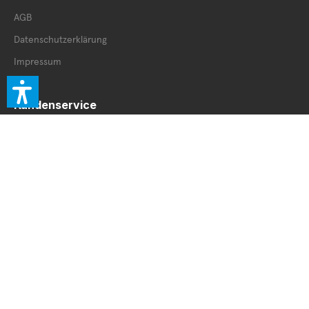
AGB
Datenschutzerklärung
Impressum
Kundenservice
Retourenschein
Retoure innerhalb DE
Retoure außerhalb DE
Service Booklet