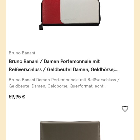
Bruno Banani
Bruno Banani / Damen Portemonnaie mit
Reißverschluss / Geldbeutel Damen, Geldbörse,
Querformat, echt Leder, black/white/red
Bruno Banani Damen Portemonnaie mit Reißverschluss /
Geldbeutel Damen, Geldbörse, Querformat, echt...
Regulärer Preis:
59,95 €