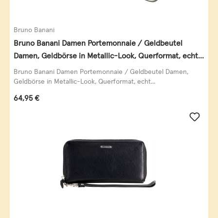
Bruno Banani
Bruno Banani Damen Portemonnaie / Geldbeutel
Damen, Geldbörse in Metallic-Look, Querformat, echt
Leder, schwarz-gold
Bruno Banani Damen Portemonnaie / Geldbeutel Damen,
Geldbörse in Metallic-Look, Querformat, echt...
Regulärer Preis:
64,95 €