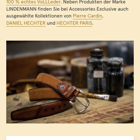
100 % echtes VoLLLeder
. Neben Produkten der Marke
LINDENMANN finden Sie bei Accessories Exclusive auch
ausgewählte Kollektionen von
Pierre Cardin
,
DANIEL HECHTER
und
HECHTER PARIS
.