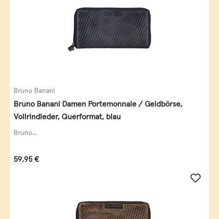
Bruno Banani
Bruno Banani Damen Portemonnaie / Geldbörse,
Vollrindleder, Querformat, blau
Bruno...
Regulärer Preis:
59,95 €