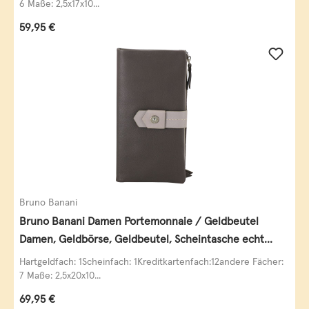
6 Maße: 2,5x17x10...
Regulärer Preis:
59,95 €
Bruno Banani
Bruno Banani Damen Portemonnaie / Geldbeutel
Damen, Geldbörse, Geldbeutel, Scheintasche echt
Leder
Hartgeldfach: 1Scheinfach: 1Kreditkartenfach:12andere Fächer:
7 Maße: 2,5x20x10...
Regulärer Preis:
69,95 €