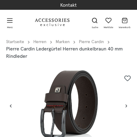
Kontakt
alt springen
alt springen
Menü
Suche
Merkliste
Warenkorb
Startseite
Herren
Marken
Pierre Cardin
Pierre Cardin Ledergürtel Herren dunkelbraun 40 mm
Rindleder