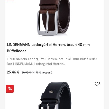
LINDENMANN Ledergürtel Herren, braun 40 mm
Büffelleder
LINDENMANN Ledergürtel Herren, braun 40 mm Büffelleder
Der LINDENMANN Ledergürtel Herren,...
Verkaufspreis:
25,46 €
Regulärer Preis:
29,95 €
(14.99% gespart)
Rabatt
%