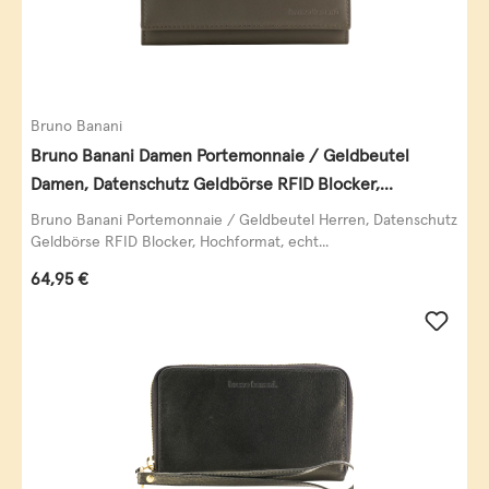
Bruno Banani
Bruno Banani Damen Portemonnaie / Geldbeutel
Damen, Datenschutz Geldbörse RFID Blocker,
Querformat, echt Leder, taupe
Bruno Banani Portemonnaie / Geldbeutel Herren, Datenschutz
Geldbörse RFID Blocker, Hochformat, echt...
Regulärer Preis:
64,95 €