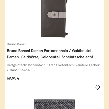
Bruno Banani
Bruno Banani Damen Portemonnaie / Geldbeutel
Damen, Geldbörse, Geldbeutel, Scheintasche echt
Leder
Hartgeldfach: 1Scheinfach: 1Kreditkartenfach:12andere Fächer:
7 Maße: 2,5x20x10...
Regulärer Preis:
69,95 €