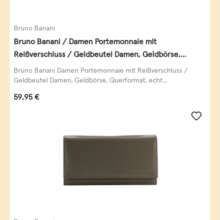
Bruno Banani
Bruno Banani / Damen Portemonnaie mit
Reißverschluss / Geldbeutel Damen, Geldbörse,
Querformat, echt Leder, black/white/red
Bruno Banani Damen Portemonnaie mit Reißverschluss /
Geldbeutel Damen, Geldbörse, Querformat, echt...
Regulärer Preis:
59,95 €