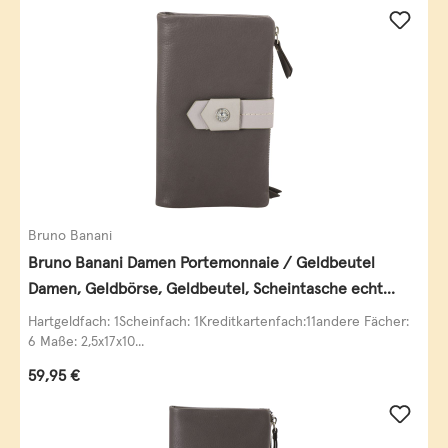
Bruno Banani
Bruno Banani Damen Portemonnaie / Geldbeutel
Damen, Geldbörse, Geldbeutel, Scheintasche echt
Leder
Hartgeldfach: 1Scheinfach: 1Kreditkartenfach:11andere Fächer:
6 Maße: 2,5x17x10...
Regulärer Preis:
59,95 €