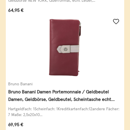
Geldbörse NEW YORK, Querformat, echt Leder,...
Regulärer Preis:
64,95 €
Bruno Banani
Bruno Banani Damen Portemonnaie / Geldbeutel
Damen, Geldbörse, Geldbeutel, Scheintasche echt
Leder
Hartgeldfach: 1Scheinfach: 1Kreditkartenfach:12andere Fächer:
7 Maße: 2,5x20x10...
Regulärer Preis:
69,95 €