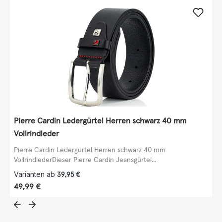
Pierre Cardin Ledergürtel Herren schwarz 40 mm
Vollrindleder
Pierre Cardin Ledergürtel Herren schwarz 40 mm
VollrindlederDieser Pierre Cardin Jeansgürtel...
Varianten ab
39,95 €
Regulärer Preis:
49,99 €