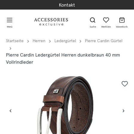
Kontakt
alt springen
alt springen
Menü
Suche
Merkliste
Warenkorb
Startseite
Herren
Ledergürtel
Pierre Cardin Gürtel
Pierre Cardin Ledergürtel Herren dunkelbraun 40 mm
Vollrindleder