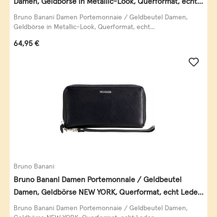
Damen, Geldbörse in Metallic-Look, Querformat, echt
Leder, schwarz-gold
Bruno Banani Damen Portemonnaie / Geldbeutel Damen,
Geldbörse in Metallic-Look, Querformat, echt...
Regulärer Preis:
64,95 €
Bruno Banani
Bruno Banani Damen Portemonnaie / Geldbeutel
Damen, Geldbörse NEW YORK, Querformat, echt Leder,
schwarz
Bruno Banani Damen Portemonnaie / Geldbeutel Damen,