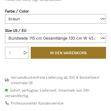
auswählen
Farbe / Color
auswählen
Size US / EU
Produkt Anzahl: Gib den gewünschten We
IN DEN WARENKORB
Versandkostenfreie Lieferung ab 100 € Bestellwert
innerhalb DE
Sofort verfügbar, Lieferzeit: Innerhalb von 24h
versandfertig.
Professioneller Kundenservice