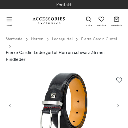
Kontakt
alt springen
alt springen
Menü
Suche
Merkliste
Warenkorb
Startseite
Herren
Ledergürtel
Pierre Cardin Gürtel
Pierre Cardin Ledergürtel Herren schwarz 35 mm
Rindleder