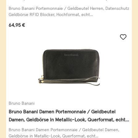
Querformat, echt Leder, taupe
Bruno Banani Portemonnaie / Geldbeutel Herren, Datenschutz
Geldbörse RFID Blocker, Hochformat, echt...
Regulärer Preis:
64,95 €
Bruno Banani
Bruno Banani Damen Portemonnaie / Geldbeutel
Damen, Geldbörse in Metallic-Look, Querformat, echt
Leder, schwarz-gold
Bruno Banani Damen Portemonnaie / Geldbeutel Damen,
Geldbörse in Metallic-Look, Querformat, echt...