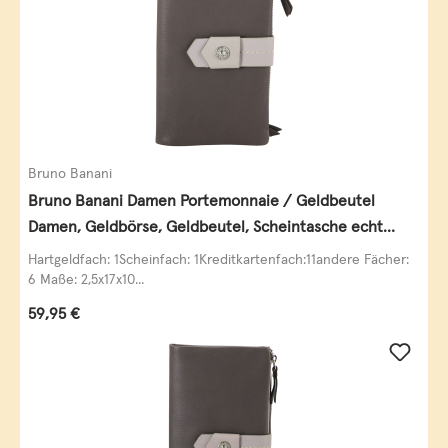
Bruno Banani
Bruno Banani Damen Portemonnaie / Geldbeutel
Damen, Geldbörse, Geldbeutel, Scheintasche echt
Leder
Hartgeldfach: 1Scheinfach: 1Kreditkartenfach:11andere Fächer:
6 Maße: 2,5x17x10...
Regulärer Preis:
59,95 €