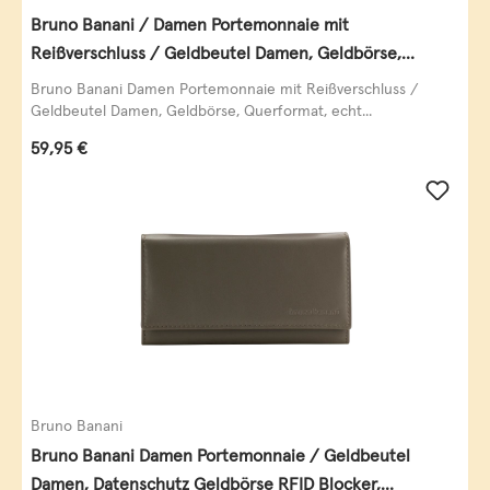
Bruno Banani / Damen Portemonnaie mit
Reißverschluss / Geldbeutel Damen, Geldbörse,
Querformat, echt Leder, black/white/red
Bruno Banani Damen Portemonnaie mit Reißverschluss /
Geldbeutel Damen, Geldbörse, Querformat, echt...
Regulärer Preis:
59,95 €
Bruno Banani
Bruno Banani Damen Portemonnaie / Geldbeutel
Damen, Datenschutz Geldbörse RFID Blocker,