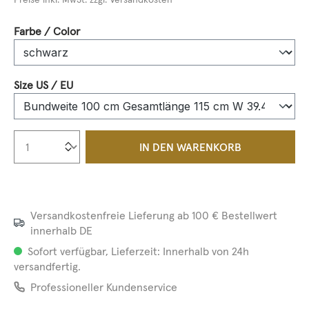
auswählen
Farbe / Color
auswählen
Size US / EU
Produkt Anzahl: Gib den gewünschten We
IN DEN WARENKORB
Versandkostenfreie Lieferung ab 100 € Bestellwert
innerhalb DE
Sofort verfügbar, Lieferzeit: Innerhalb von 24h
versandfertig.
Professioneller Kundenservice