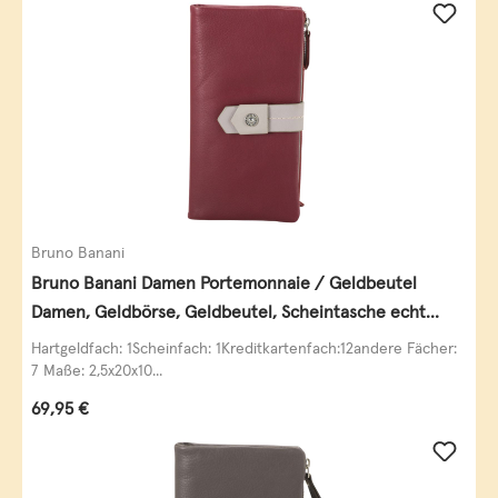
Bruno Banani
Bruno Banani Damen Portemonnaie / Geldbeutel
Damen, Geldbörse, Geldbeutel, Scheintasche echt
Leder
Hartgeldfach: 1Scheinfach: 1Kreditkartenfach:12andere Fächer:
7 Maße: 2,5x20x10...
Regulärer Preis:
69,95 €