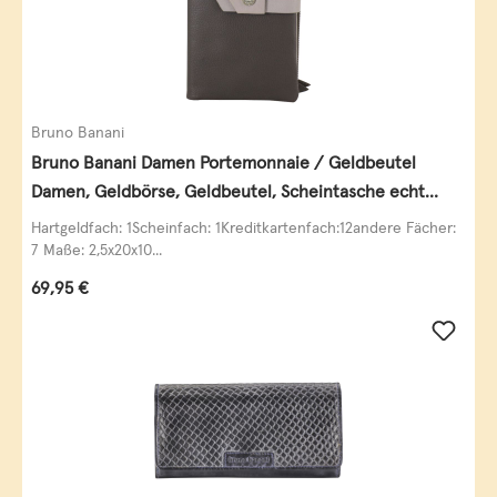
Bruno Banani
Bruno Banani Damen Portemonnaie / Geldbeutel
Damen, Geldbörse, Geldbeutel, Scheintasche echt
Leder
Hartgeldfach: 1Scheinfach: 1Kreditkartenfach:12andere Fächer:
7 Maße: 2,5x20x10...
Regulärer Preis:
69,95 €