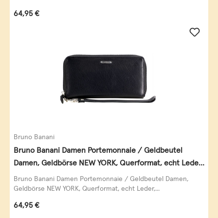
Regulärer Preis:
64,95 €
Bruno Banani
Bruno Banani Damen Portemonnaie / Geldbeutel
Damen, Geldbörse NEW YORK, Querformat, echt Leder,
schwarz
Bruno Banani Damen Portemonnaie / Geldbeutel Damen,
Geldbörse NEW YORK, Querformat, echt Leder,...
Regulärer Preis:
64,95 €