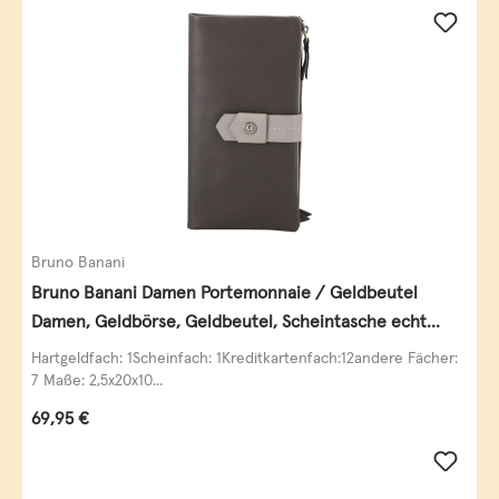
Bruno Banani
Bruno Banani Damen Portemonnaie / Geldbeutel
Damen, Geldbörse, Geldbeutel, Scheintasche echt
Leder
Hartgeldfach: 1Scheinfach: 1Kreditkartenfach:12andere Fächer:
7 Maße: 2,5x20x10...
Regulärer Preis:
69,95 €