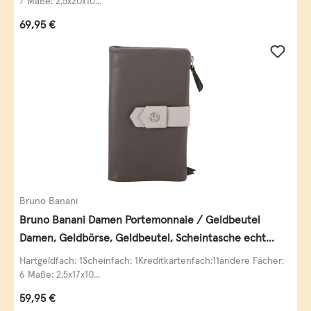
7 Maße: 2,5x20x10...
Regulärer Preis:
69,95 €
Bruno Banani
Bruno Banani Damen Portemonnaie / Geldbeutel
Damen, Geldbörse, Geldbeutel, Scheintasche echt
Leder
Hartgeldfach: 1Scheinfach: 1Kreditkartenfach:11andere Fächer:
6 Maße: 2,5x17x10...
Regulärer Preis:
59,95 €