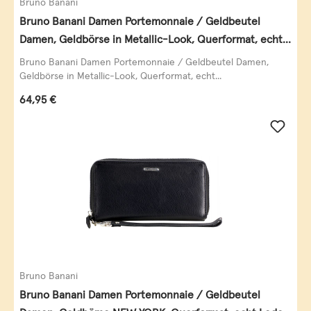
Bruno Banani
Bruno Banani Damen Portemonnaie / Geldbeutel
Damen, Geldbörse in Metallic-Look, Querformat, echt
Leder, schwarz-gold
Bruno Banani Damen Portemonnaie / Geldbeutel Damen,
Geldbörse in Metallic-Look, Querformat, echt...
Regulärer Preis:
64,95 €
Bruno Banani
Bruno Banani Damen Portemonnaie / Geldbeutel