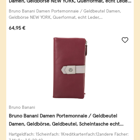
Damen, Geldbörse NEW YORK, Querformat, echt Leder,
schwarz
Bruno Banani Damen Portemonnaie / Geldbeutel Damen,
Geldbörse NEW YORK, Querformat, echt Leder,...
Regulärer Preis:
64,95 €
Bruno Banani
Bruno Banani Damen Portemonnaie / Geldbeutel
Damen, Geldbörse, Geldbeutel, Scheintasche echt
Leder
Hartgeldfach: 1Scheinfach: 1Kreditkartenfach:12andere Fächer: