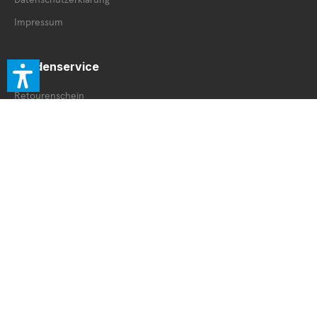
Impressum
Kundenservice
Retourenschein
Retoure innerhalb DE
Retoure außerhalb DE
Service Booklet
Vertrag widerrufen