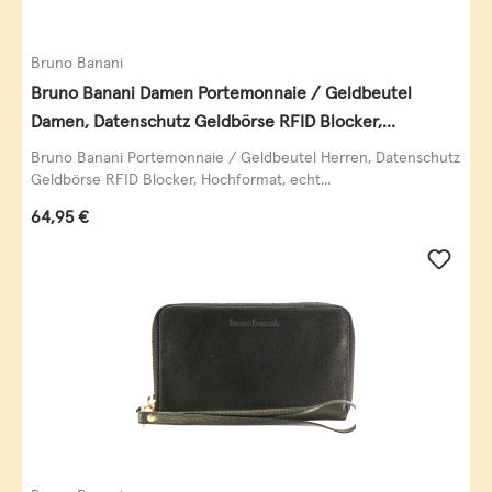
Bruno Banani
Bruno Banani Damen Portemonnaie / Geldbeutel
Damen, Datenschutz Geldbörse RFID Blocker,
Querformat, echt Leder, taupe
Bruno Banani Portemonnaie / Geldbeutel Herren, Datenschutz
Geldbörse RFID Blocker, Hochformat, echt...
Regulärer Preis:
64,95 €