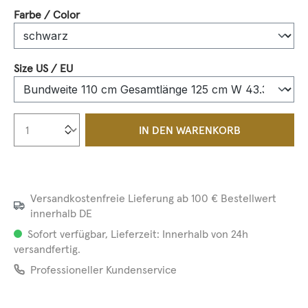
auswählen
Farbe / Color
auswählen
Size US / EU
Produkt Anzahl: Gib den gewünschten We
IN DEN WARENKORB
Versandkostenfreie Lieferung ab 100 € Bestellwert
innerhalb DE
Sofort verfügbar, Lieferzeit: Innerhalb von 24h
versandfertig.
Professioneller Kundenservice