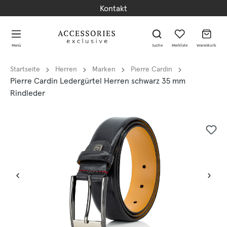
Kontakt
alt springen
alt springen
Menü
Suche
Merkliste
Warenkorb
Startseite
Herren
Marken
Pierre Cardin
Pierre Cardin Ledergürtel Herren schwarz 35 mm
Rindleder