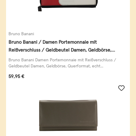
Bruno Banani
Bruno Banani / Damen Portemonnaie mit
Reißverschluss / Geldbeutel Damen, Geldbörse,
Querformat, echt Leder, black/white/red
Bruno Banani Damen Portemonnaie mit Reißverschluss /
Geldbeutel Damen, Geldbörse, Querformat, echt...
Regulärer Preis:
59,95 €