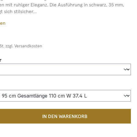
n mit ruhiger Eleganz. Die Ausführung in schwarz, 35 mm,
 sich stilsicher...
ßen
St. zzgl. Versandkosten
auswählen
r
auswählen
 Anzahl: Gib den gewünschten Wert ein 
IN DEN WARENKORB