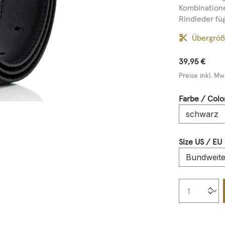
Kombinatione
Rindleder fügt
Übergrö
39,95 €
Preise inkl. Mw
Farbe / Colo
Size US / EU
Produkt