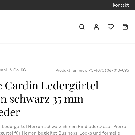
Kontakt
mbH & Co. KG
Produktnummer:
PC-1070306-010-095
e Cardin Ledergürtel
en schwarz 35 mm
eder
n Ledergürtel Herren schwarz 35 mm RindlederDieser Pierre
gürtel für Herren begleitet Business-Looks und formelle