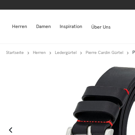
springen
springen
Zur Hauptnavigation springen
Zur Hauptnavigation springen
Herren
Damen
Inspiration
Über Uns
P
Startseite
Herren
Ledergürtel
Pierre Cardin Gürtel