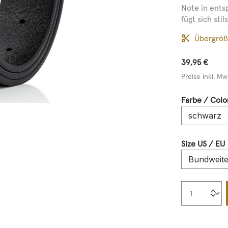
Note in ents
fügt sich stils
Übergrö
39,95 €
Preise inkl. Mw
Farbe / Colo
Size US / EU
Produkt