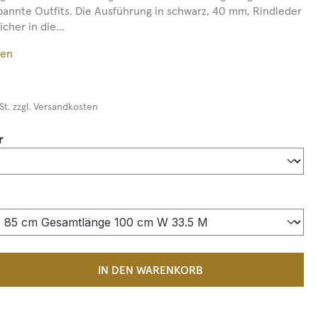
pannte Outfits. Die Ausführung in schwarz, 40 mm, Rindleder
icher in die...
ßen
St. zzgl. Versandkosten
auswählen
r
auswählen
 Anzahl: Gib den gewünschten Wert ein 
IN DEN WARENKORB