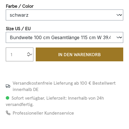
auswählen
Farbe / Color
auswählen
Size US / EU
Produkt Anzahl: Gib den gewünschten We
IN DEN WARENKORB
Versandkostenfreie Lieferung ab 100 € Bestellwert
innerhalb DE
Sofort verfügbar, Lieferzeit: Innerhalb von 24h
versandfertig.
Professioneller Kundenservice