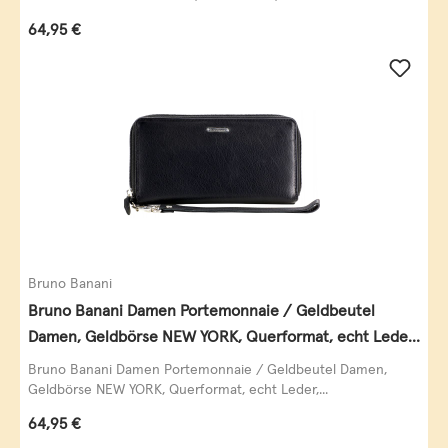
Regulärer Preis:
64,95 €
Bruno Banani
Bruno Banani Damen Portemonnaie / Geldbeutel
Damen, Geldbörse NEW YORK, Querformat, echt Leder,
schwarz
Bruno Banani Damen Portemonnaie / Geldbeutel Damen,
Geldbörse NEW YORK, Querformat, echt Leder,...
Regulärer Preis:
64,95 €