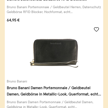
Querformat, echt Leder, taupe
Bruno Banani Portemonnaie / Geldbeutel Herren, Datenschutz
Geldbörse RFID Blocker, Hochformat, echt...
Regulärer Preis:
64,95 €
Bruno Banani
Bruno Banani Damen Portemonnaie / Geldbeutel
Damen, Geldbörse in Metallic-Look, Querformat, echt
Leder, schwarz-gold
Bruno Banani Damen Portemonnaie / Geldbeutel Damen,
Geldbörse in Metallic-Look, Querformat, echt...