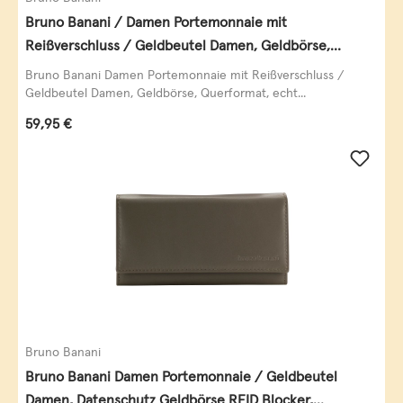
Bruno Banani / Damen Portemonnaie mit
Reißverschluss / Geldbeutel Damen, Geldbörse,
Querformat, echt Leder, black/white/red
Bruno Banani Damen Portemonnaie mit Reißverschluss /
Geldbeutel Damen, Geldbörse, Querformat, echt...
Regulärer Preis:
59,95 €
Bruno Banani
Bruno Banani Damen Portemonnaie / Geldbeutel
Damen, Datenschutz Geldbörse RFID Blocker,