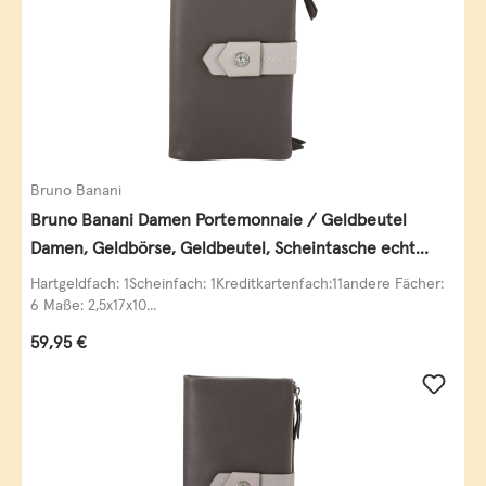
Bruno Banani
Bruno Banani Damen Portemonnaie / Geldbeutel
Damen, Geldbörse, Geldbeutel, Scheintasche echt
Leder
Hartgeldfach: 1Scheinfach: 1Kreditkartenfach:11andere Fächer:
6 Maße: 2,5x17x10...
Regulärer Preis:
59,95 €