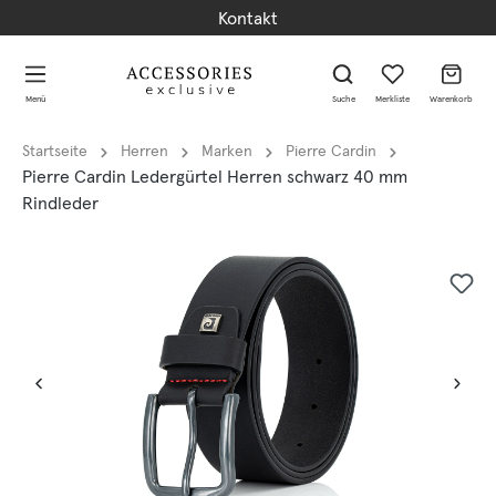
Kontakt
alt springen
alt springen
Menü
Suche
Merkliste
Warenkorb
Startseite
Herren
Marken
Pierre Cardin
Pierre Cardin Ledergürtel Herren schwarz 40 mm
Rindleder