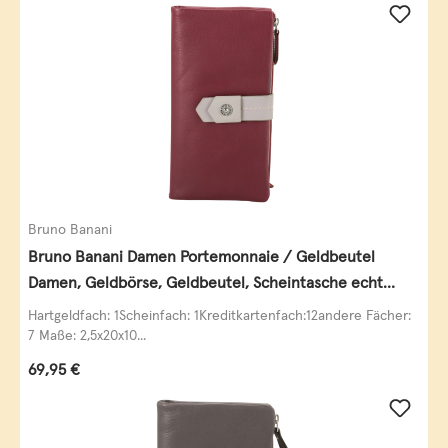
Bruno Banani
Bruno Banani Damen Portemonnaie / Geldbeutel
Damen, Geldbörse, Geldbeutel, Scheintasche echt
Leder
Hartgeldfach: 1Scheinfach: 1Kreditkartenfach:12andere Fächer:
7 Maße: 2,5x20x10...
Regulärer Preis:
69,95 €