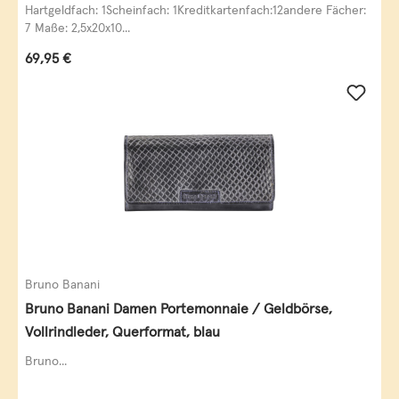
Leder
Hartgeldfach: 1Scheinfach: 1Kreditkartenfach:12andere Fächer:
7 Maße: 2,5x20x10...
Regulärer Preis:
69,95 €
Bruno Banani
Bruno Banani Damen Portemonnaie / Geldbörse,
Vollrindleder, Querformat, blau
Bruno...