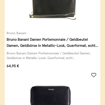
Bruno Banani
Bruno Banani Damen Portemonnaie / Geldbeutel
Damen, Geldbörse in Metallic-Look, Querformat, echt
Leder, schwarz-gold
Bruno Banani Damen Portemonnaie / Geldbeutel Damen,
Geldbörse in Metallic-Look, Querformat, echt...
Regulärer Preis:
64,95 €