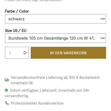
auswählen
Farbe / Color
auswählen
Size US / EU
Produkt Anzahl: Gib den gewünschten We
IN DEN WARENKORB
Versandkostenfreie Lieferung ab 100 € Bestellwert
innerhalb DE
Sofort verfügbar, Lieferzeit: Innerhalb von 24h
versandfertig.
Professioneller Kundenservice