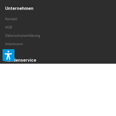
Unternehmen
Kontakt
AGB
Datenschutzerklärung
Impressum
Kundenservice
Retourenschein
Retoure innerhalb DE
Retoure außerhalb DE
Service Booklet