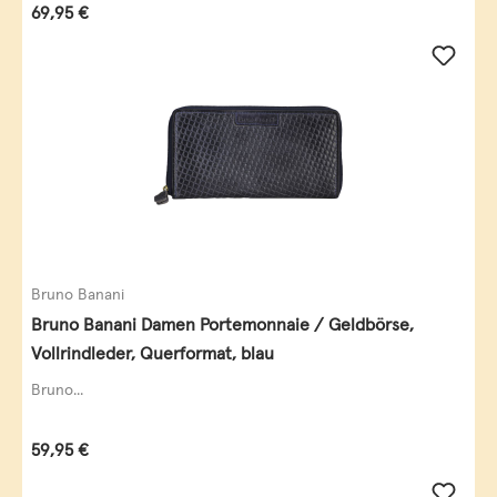
Regulärer Preis:
69,95 €
Bruno Banani
Bruno Banani Damen Portemonnaie / Geldbörse,
Vollrindleder, Querformat, blau
Bruno...
Regulärer Preis:
59,95 €