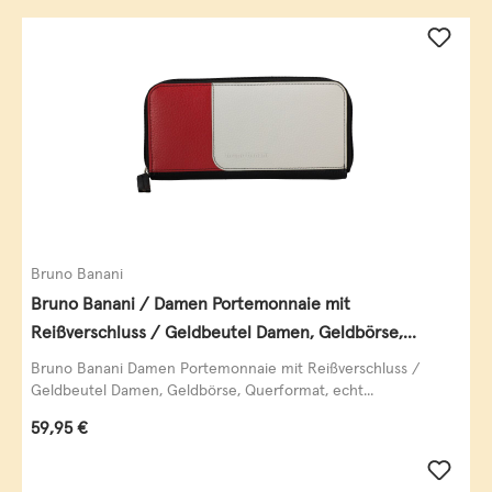
Bruno Banani
Bruno Banani / Damen Portemonnaie mit
Reißverschluss / Geldbeutel Damen, Geldbörse,
Querformat, echt Leder, black/white/red
Bruno Banani Damen Portemonnaie mit Reißverschluss /
Geldbeutel Damen, Geldbörse, Querformat, echt...
Regulärer Preis:
59,95 €