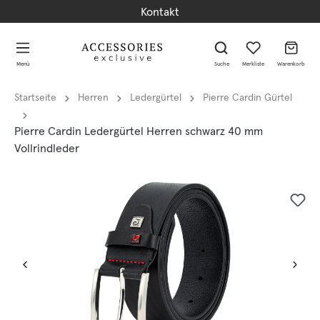
Kontakt
alt springen
alt springen
Menü
Suche
Merkliste
Warenkorb
Startseite
Herren
Ledergürtel
Pierre Cardin Gürtel
Pierre Cardin Ledergürtel Herren schwarz 40 mm
Vollrindleder