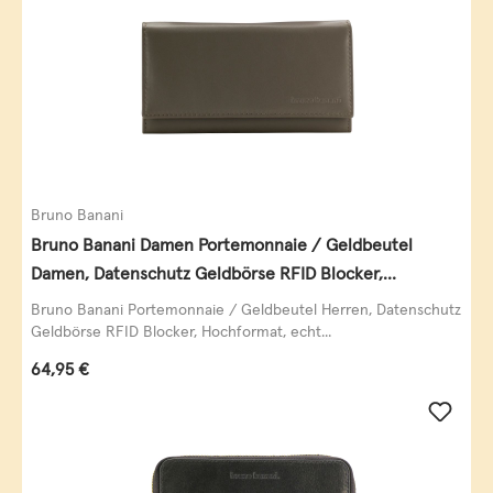
Bruno Banani
Bruno Banani Damen Portemonnaie / Geldbeutel
Damen, Datenschutz Geldbörse RFID Blocker,
Querformat, echt Leder, taupe
Bruno Banani Portemonnaie / Geldbeutel Herren, Datenschutz
Geldbörse RFID Blocker, Hochformat, echt...
Regulärer Preis:
64,95 €