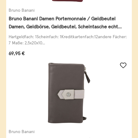
Bruno Banani
Bruno Banani Damen Portemonnaie / Geldbeutel
Damen, Geldbörse, Geldbeutel, Scheintasche echt
Leder
Hartgeldfach: 1Scheinfach: 1Kreditkartenfach:12andere Fächer:
7 Maße: 2,5x20x10...
Regulärer Preis:
69,95 €
Bruno Banani