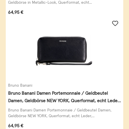
Geldbörse in Metallic-Look, Querformat, echt...
Regulärer Preis:
64,95 €
Bruno Banani
Bruno Banani Damen Portemonnaie / Geldbeutel
Damen, Geldbörse NEW YORK, Querformat, echt Leder,
schwarz
Bruno Banani Damen Portemonnaie / Geldbeutel Damen,
Geldbörse NEW YORK, Querformat, echt Leder,...
Regulärer Preis:
64,95 €