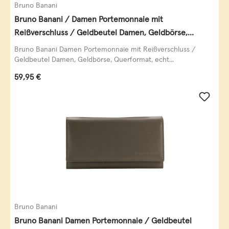
Bruno Banani
Bruno Banani / Damen Portemonnaie mit
Reißverschluss / Geldbeutel Damen, Geldbörse,
Querformat, echt Leder, black/white/red
Bruno Banani Damen Portemonnaie mit Reißverschluss /
Geldbeutel Damen, Geldbörse, Querformat, echt...
Regulärer Preis:
59,95 €
Bruno Banani
Bruno Banani Damen Portemonnaie / Geldbeutel