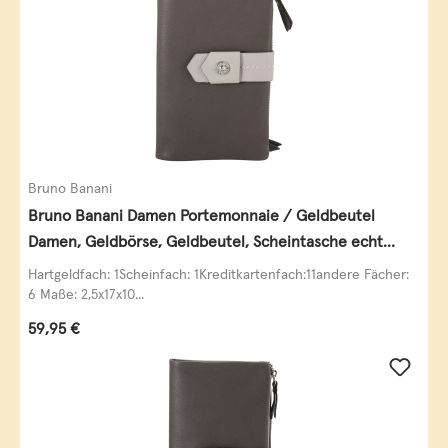
Bruno Banani
Bruno Banani Damen Portemonnaie / Geldbeutel
Damen, Geldbörse, Geldbeutel, Scheintasche echt
Leder
Hartgeldfach: 1Scheinfach: 1Kreditkartenfach:11andere Fächer:
6 Maße: 2,5x17x10...
Regulärer Preis:
59,95 €