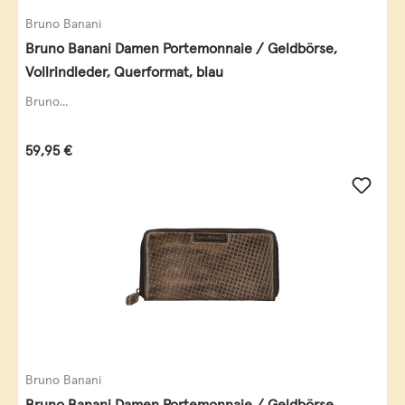
Bruno Banani
Bruno Banani Damen Portemonnaie / Geldbörse,
Vollrindleder, Querformat, blau
Bruno...
Regulärer Preis:
59,95 €
Bruno Banani
Bruno Banani Damen Portemonnaie / Geldbörse,