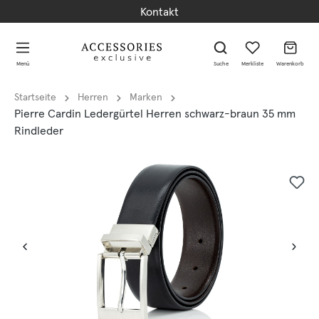
Kontakt
alt springen
alt springen
Menü
Suche
Merkliste
Warenkorb
Startseite
Herren
Marken
Pierre Cardin Ledergürtel Herren schwarz-braun 35 mm
Rindleder