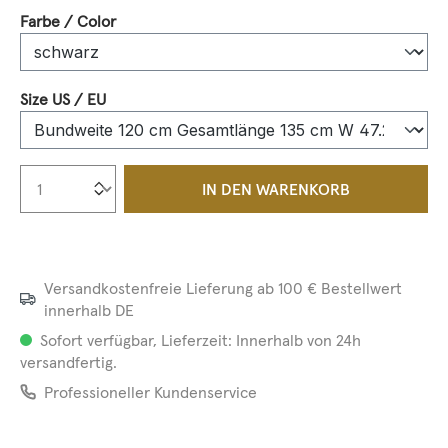
auswählen
Farbe / Color
auswählen
Size US / EU
Produkt Anzahl: Gib den gewünschten We
IN DEN WARENKORB
Versandkostenfreie Lieferung ab 100 € Bestellwert
innerhalb DE
Sofort verfügbar, Lieferzeit: Innerhalb von 24h
versandfertig.
Professioneller Kundenservice