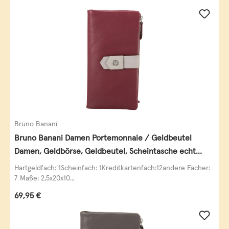
Bruno Banani
Bruno Banani Damen Portemonnaie / Geldbeutel
Damen, Geldbörse, Geldbeutel, Scheintasche echt
Leder
Hartgeldfach: 1Scheinfach: 1Kreditkartenfach:12andere Fächer:
7 Maße: 2,5x20x10...
Regulärer Preis:
69,95 €