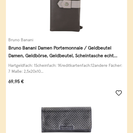
Bruno Banani
Bruno Banani Damen Portemonnaie / Geldbeutel
Damen, Geldbörse, Geldbeutel, Scheintasche echt
Leder
Hartgeldfach: 1Scheinfach: 1Kreditkartenfach:12andere Fächer:
7 Maße: 2,5x20x10...
Regulärer Preis:
69,95 €