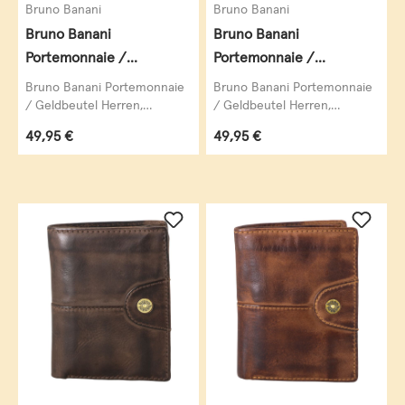
Bruno Banani
Bruno Banani
Bruno Banani
Bruno Banani
Portemonnaie /
Portemonnaie /
Geldbeutel Herren,
Geldbeutel Herren,
Bruno Banani Portemonnaie
Bruno Banani Portemonnaie
Williamsburg,
Williamsburg,
/ Geldbeutel Herren,
/ Geldbeutel Herren,
Williamsburg, Querformat,
Williamsburg, Hochformat,
Querformat, echt Leder,
Hochformat, echt Leder,
Regulärer Preis:
Regulärer Preis:
49,95 €
49,95 €
echt Leder, cognac...
echt Leder, schwarz...
cognac
schwarz