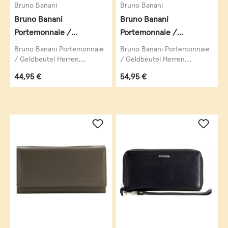
Bruno Banani
Bruno Banani
Bruno Banani
Bruno Banani
Portemonnaie /
Portemonnaie /
Geldbeutel Herren,
Geldbeutel Herren,
Bruno Banani Portemonnaie
Bruno Banani Portemonnaie
Datenschutz Geldbörse
Datenschutz Geldbörse
/ Geldbeutel Herren,
/ Geldbeutel Herren,
Datenschutz Geldbörse RFID
Datenschutz Geldbörse RFID
RFID Blocker, echt Leder,
RFID Blocker,
Regulärer Preis:
Regulärer Preis:
44,95 €
54,95 €
Blocker, echt Leder,
Blocker, Hochformat, echt...
schwarz
Hochformat, echt Leder,
schwarz...
schwarz