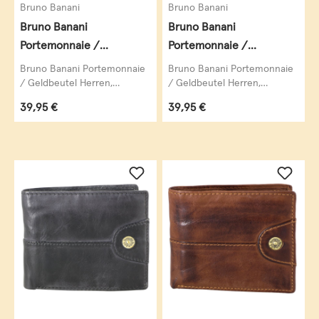
Bruno Banani
Bruno Banani
Bruno Banani
Bruno Banani
Portemonnaie /
Portemonnaie /
Geldbeutel Herren,
Geldbeutel Herren,
Bruno Banani Portemonnaie
Bruno Banani Portemonnaie
Williamsburg mini,
Williamsburg mini,
/ Geldbeutel Herren,
/ Geldbeutel Herren,
Williamsburg Mini,
Williamsburg Mini,
Hochformat, echt Leder,
Hochformat, echt Leder,
Regulärer Preis:
Regulärer Preis:
39,95 €
39,95 €
Hochformat, echt Leder,
Hochformat, echt Leder,
braun
cognac
braun...
braun...