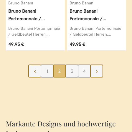
Bruno Banani
Bruno Banani
Bruno Banani
Bruno Banani
Portemonnaie /
Portemonnaie /
Geldbeutel Herren,
Geldbeutel Herren,
Bruno Banani Portemonnaie
Bruno Banani Portemonnaie
Williamsburg,
Williamsburg,
/ Geldbeutel Herren,
/ Geldbeutel Herren,
Williamsburg, Hochformat,
Williamsburg, Hochformat,
Hochformat, echt Leder,
Hochformat, echt Leder,
Regulärer Preis:
Regulärer Preis:
49,95 €
49,95 €
echt Leder, braun...
echt Leder, cognac...
braun
cognac
Seite
Seite
Seite
Seite
1
2
3
4
Markante Designs und hochwertige