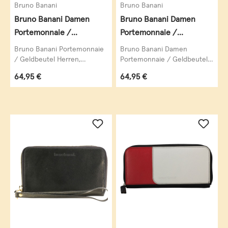
Bruno Banani
Bruno Banani
Bruno Banani Damen
Bruno Banani Damen
Portemonnaie /
Portemonnaie /
Geldbeutel Damen,
Geldbeutel Damen,
Bruno Banani Portemonnaie
Bruno Banani Damen
Datenschutz Geldbörse
Geldbörse NEW YORK,
/ Geldbeutel Herren,
Portemonnaie / Geldbeutel
Datenschutz Geldbörse RFID
Damen, Geldbörse NEW
RFID Blocker,
Querformat, echt Leder,
Regulärer Preis:
Regulärer Preis:
64,95 €
64,95 €
Blocker, Hochformat, echt...
YORK, Querformat, echt
Querformat, echt Leder,
schwarz
Leder,...
taupe