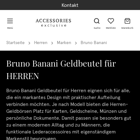
Kontakt
alt springen
alt springen
Menü
Suche
Merkliste
Warenkorb
Startseite
Herren
Marken
Bruno Banani
Bruno Banani Geldbeutel für
HERREN
Bruno Banani Geldbeutel für Herren eignen sich für alle,
die ein markantes Design mit praktischer Aufteilung
verbinden möchten. Je nach Modell bieten die Herren-
Geldbörsen Platz für Karten, Geldscheine, Münzen und
persönliche Dokumente. Damit passen sie besonders gut
zu einem modernen Alltag und zu Männern, die
funktionale Lederaccessoires mit eigenständigem
Markenstil bevorzugen.