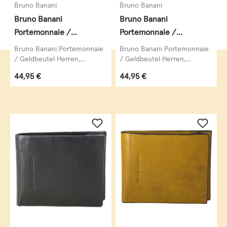
Bruno Banani
Bruno Banani
Bruno Banani
Bruno Banani
Portemonnaie /
Portemonnaie /
Geldbeutel Herren,
Geldbeutel Herren,
Bruno Banani Portemonnaie
Bruno Banani Portemonnaie
ARIZONA Geldbörse,
ARIZONA Geldbörse,
/ Geldbeutel Herren,
/ Geldbeutel Herren,
ARIZONA Geldbörse,
ARIZONA Geldbörse,
Geldbeutel, Vollrindleder
Geldbeutel, Vollrindleder
Regulärer Preis:
Regulärer Preis:
44,95 €
44,95 €
Geldbeutel, Vollrindleder
Geldbeutel, Vollrindleder
Hochformat mit Klappen,
Hochformat mit Klappen,
Hochformat...
Hochformat...
echt Leder, cognac
echt Leder, braun