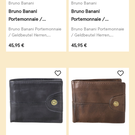
Bruno Banani
Bruno Banani
Bruno Banani
Bruno Banani
Portemonnaie /
Portemonnaie /
Geldbeutel Herren,
Geldbeutel Herren,
Bruno Banani Portemonnaie
Bruno Banani Portemonnaie
Williamsburg,
Williamsburg,
/ Geldbeutel Herren,
/ Geldbeutel Herren,
Williamsburg, Querformat,
Williamsburg, Querformat,
Querformat, echt Leder,
Querformat, echt Leder,
Regulärer Preis:
Regulärer Preis:
45,95 €
45,95 €
echt Leder, schwarz...
echt Leder, cognac...
schwarz
cognac