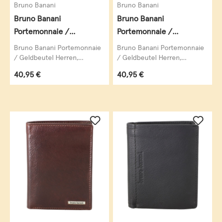
Bruno Banani
Bruno Banani
Bruno Banani
Bruno Banani
Portemonnaie /
Portemonnaie /
Geldbeutel Herren,
Geldbeutel Herren,
Bruno Banani Portemonnaie
Bruno Banani Portemonnaie
ARIZONA Geldbörse,
ARIZONA Geldbörse,
/ Geldbeutel Herren,
/ Geldbeutel Herren,
ARIZONA Geldbörse,
ARIZONA Geldbörse,
Geldbeutel, Vollrindleder
Geldbeutel, Vollrindleder
Regulärer Preis:
Regulärer Preis:
40,95 €
40,95 €
Geldbeutel, Vollrindleder
Geldbeutel, Vollrindleder
Querformat, echt Leder,
Querformat, echt Leder,
Querformat,...
Querformat,...
schwarz
cognac