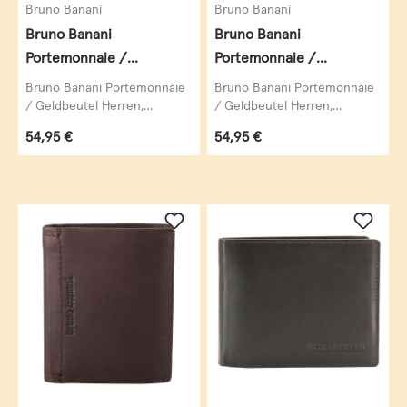
Bruno Banani
Bruno Banani
Bruno Banani
Bruno Banani
Portemonnaie /
Portemonnaie /
Geldbeutel Herren,
Geldbeutel Herren,
Bruno Banani Portemonnaie
Bruno Banani Portemonnaie
Geldbörse, Geldbeutel,
Geldbörse, Geldbeutel,
/ Geldbeutel Herren,
/ Geldbeutel Herren,
Geldbörse, Geldbeutel,
Geldbörse, Geldbeutel,
Vollrindleder Hochformat
Vollrindleder Hochformat
Regulärer Preis:
Regulärer Preis:
54,95 €
54,95 €
Vollrindleder Hochformat
Vollrindleder Hochformat
mit Klappe, echt Leder,
mit Klappe, echt Leder,
mit...
mit...
braun
schwarz