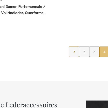
ni
ani Damen Portemonnaie /
 Vollrindleder, Querformat,
 Preis:
Seite
Seite
Se
2
3
4
e Lederaccessoires