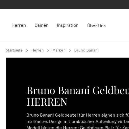
springen
springen
Zur Hauptnavigation springen
Zur Hauptnavigation springen
Herren
Damen
Inspiration
Über Uns
Startseite
Herren
Marken
Bruno Banani
Bruno Banani Geldbeu
HERREN
Bruno Banani Geldbeutel für Herren eignen sich für
markantes Design mit praktischer Aufteilung verb
Modell bieten die Herren-Geldbörsen Platz für Ka