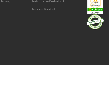
klärung
Retoure außerhalb DE
Service Booklet