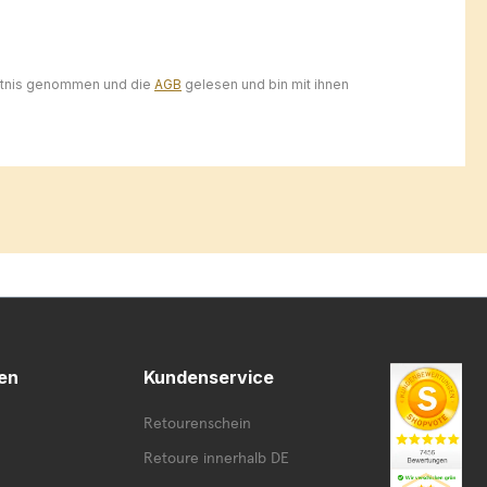
ntnis genommen und die
AGB
gelesen und bin mit ihnen
en
Kundenservice
Retourenschein
Retoure innerhalb DE