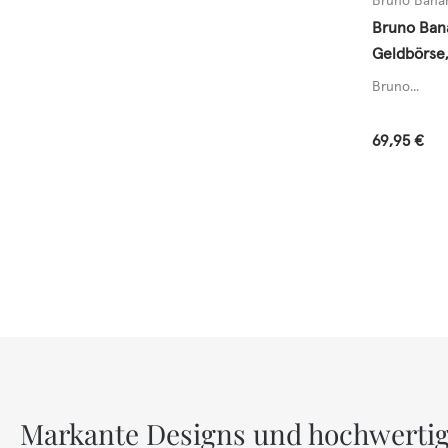
Bruno Bana
Bruno Ban
Geldbörse,
blau
Bruno...
Regulärer
69,95 €
Markante Designs und hochwertig