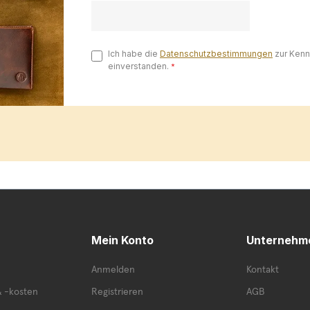
Ich habe die
Datenschutzbestimmungen
zur Ken
einverstanden.
*
Mein Konto
Unternehm
Anmelden
Kontakt
& -kosten
Registrieren
AGB